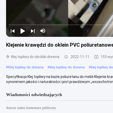
Klejenie krawędzi do oklein PVC poliuretanowe
Klej topliwy do obróbki drewna
2022-11-11
153 wyś
#
Klej topliwy do drewna
#
klej topliwy do drewna
#
klej topliwy 
Specyfikacja Klej topliwy na bazie poliuretanu do mebli Klejenie kr
synonimem jakości i naturalności i jest prawdziwym „wszechstron
Wiadomości odwiedzających
Jeszcze żaden komentarz publiczny