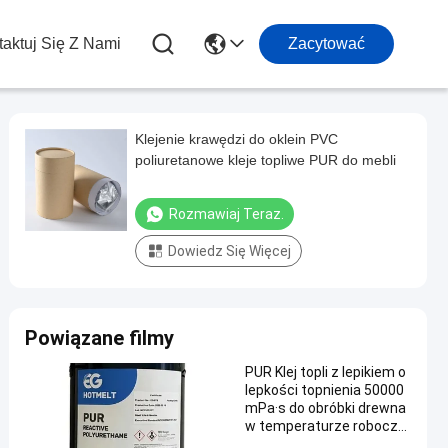
aktuj Się Z Nami
Zacytować
Klejenie krawędzi do oklein PVC
poliuretanowe kleje topliwe PUR do mebli
Rozmawiaj Teraz.
Dowiedz Się Więcej
Powiązane filmy
PUR Klej topli z lepikiem o
lepkości topnienia 50000
mPa·s do obróbki drewna
w temperaturze roboczej
120°C-140°C i