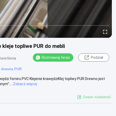
 kleje topliwe PUR do mebli
Rozmawiaj teraz.
Podział
wietlenia
do drewna PUR
awędzi forniru PVC Klejenie krawędziKlej topliwy PUR Drewno jest
nym”....
Zobacz więcej
Zostaw wiadomość.