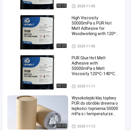
temperaturze mięknienia
Klej topliwy do obróbki drewna
00:15
2025-11-05
78 ± 5°C
High Viscosity
50000mPa·s PUR Hot
Melt Adhesive for
Woodworking with 120ºC-
140ºC Service
Temperature and 78 ± 5
Klej topliwy do obróbki drewna
00:25
2025-11-06
ºC Softening Point
PUR Glue Hot Melt
Adhesive with
50000mPa·s Melt
Viscosity 120ºC-140ºC
Service Temperature and
78 ± 5 ºC Softening Point
Klej topliwy do obróbki drewna
00:11
2025-11-11
Wysokolepki klej topliwy
PUR do obróbki drewna o
lepkości topnienia 50000
mPa·s i temperaturze
roboczej 120°C-140°C
Klej topliwy do obróbki drewna
00:09
2025-11-12