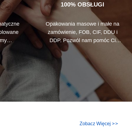
100% OBSŁUGI
atyczne
Opakowania masowe i małe na
rolowane
zamówienie, FOB, CIF, DDU i
emy
DDP. Pozwól nam pomóc Ci
stkie
znaleźć najlepsze rozwiązanie
które nie
dla wszystkich twoich
.
problemów.
Zobacz Więcej
>
>