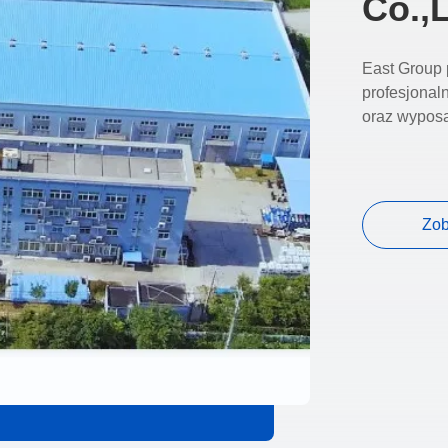
Co.,
East Group 
profesjonal
oraz wypos
Zob