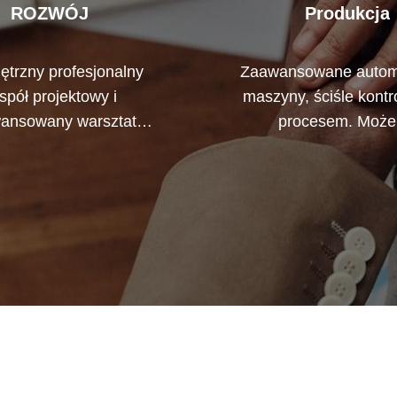
ROZWÓJ
Produkcja
trzny profesjonalny
Zaawansowane autom
spół projektowy i
maszyny, ściśle kont
ansowany warsztat
procesem. Moż
szynowy. Możemy
wyprodukować wszy
półpracować przy
terminale elektryczne, 
wywaniu potrzebnych
są wymagane
ństwu produktów.