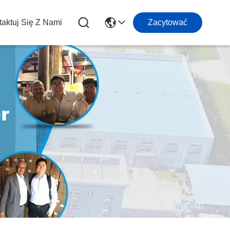
aktuj Się Z Nami
Zacytować