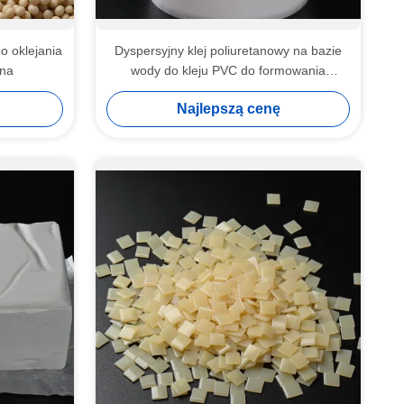
o oklejania
Dyspersyjny klej poliuretanowy na bazie
wna
wody do kleju PVC do formowania
próżniowego MDF
Najlepszą cenę