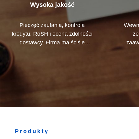
Wysoka jakość
Pieczęć zaufania, kontrola
Wewnę
kredytu, RoSH i ocena zdolności
ze
dostawcy. Firma ma ściśle
zaaw
kontrolowany system jakości i
ma
profesjonalne laboratorium
ws
badawcze.
opraco
Pa
Produkty