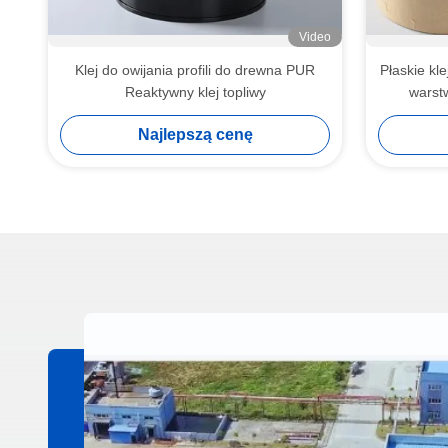
Video
Klej do owijania profili do drewna PUR
Płaskie kl
Reaktywny klej topliwy
warst
Najlepszą cenę