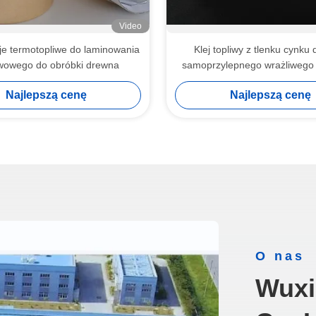
Video
eje termotopliwe do laminowania
Klej topliwy z tlenku cynku 
wowego do obróbki drewna
samoprzylepnego wrażliwego 
taśmy
Najlepszą cenę
Najlepszą cenę
O nas
Wuxi