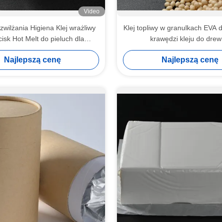
Video
zwilżania Higiena Klej wrażliwy
Klej topliwy w granulkach EVA d
isk Hot Melt do pieluch dla
krawędzi kleju do dre
niemowląt
Najlepszą cenę
Najlepszą cenę