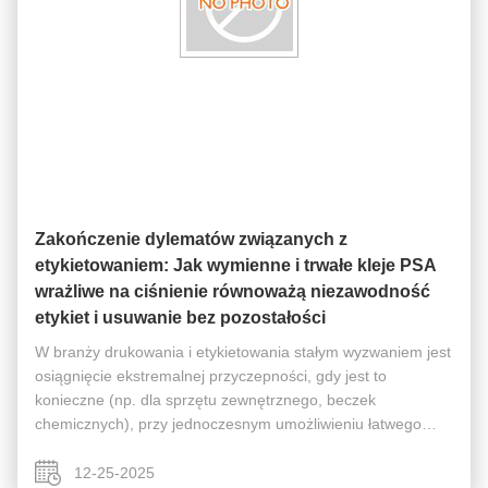
Zakończenie dylematów związanych z
etykietowaniem: Jak wymienne i trwałe kleje PSA
wrażliwe na ciśnienie równoważą niezawodność
etykiet i usuwanie bez pozostałości
W branży drukowania i etykietowania stałym wyzwaniem jest
osiągnięcie ekstremalnej przyczepności, gdy jest to
konieczne (np. dla sprzętu zewnętrznego, beczek
chemicznych), przy jednoczesnym umożliwieniu łatwego
usunięcia bez pozostawiania śladów w innych scenariuszach
(np. etykiety cenowe w handlu ...
12-25-2025