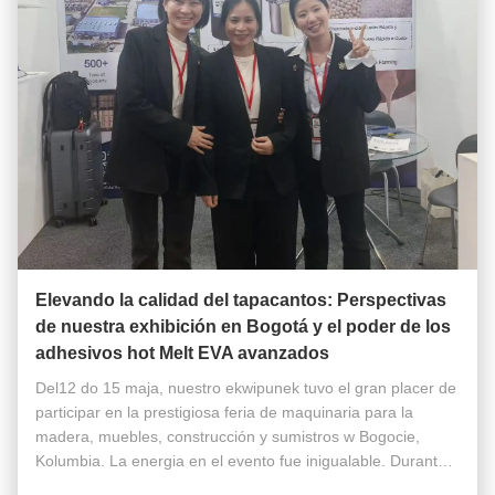
Elevando la calidad del tapacantos: Perspectivas
de nuestra exhibición en Bogotá y el poder de los
adhesivos hot Melt EVA avanzados
Del12 do 15 maja, nuestro ekwipunek tuvo el gran placer de
participar en la prestigiosa feria de maquinaria para la
madera, muebles, construcción y sumistros w Bogocie,
Kolumbia. La energia en el evento fue inigualable. Durante
la exosición, tuvimos el privilegio de conocer a numerosos