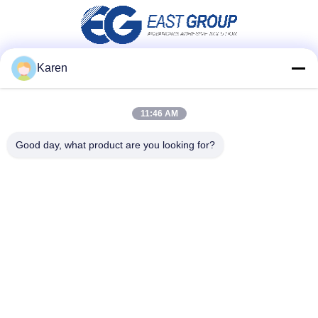
Karen
Media społecznościowe
11:46 AM
Good day, what product are you looking for?
Szybki kontakt
teren
+86-18912490312
E-mail
karenyang@wxszzd.com
Adres
Pokój 701-702, nr 16 Huayun Road, Strefa Rozwoju
Gospodarczego i Technologii, Wuxi