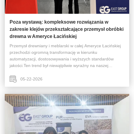
Poza wystawą: kompleksowe rozwiązania w
zakresie klejów przekształcające przemysł obróbki
drewna w Ameryce Łacińskiej
Przemysł drewniany i meblarski w całej Ameryce Łacińskiej
przechodzi ogromną transformację w kierunku
automatyzacji, dostosowywania i wyższych standardów
jakości.Ten trend był niewątpliwie wyraźny na naszej
niedawnej wystawie w Bogocie z12-15 maja. To były
ekscytujące cztery dni, w których łączyli...
05-22-2026