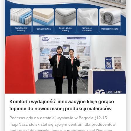
Komfort i wydajność: innowacyjne kleje gorąco
topione do nowoczesnej produkcji materaców
Podczas gdy na ostatniej wystawie w Bogocie (12-15
majaNasz stoisk stał się żywym centrum dla producentów
materacy i dostawców maszyn materacowych! Podczas