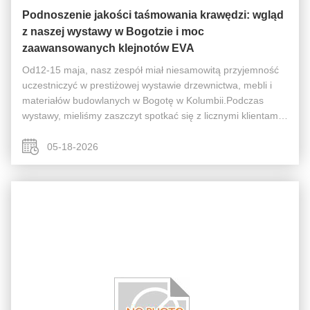
Podnoszenie jakości taśmowania krawędzi: wgląd
z naszej wystawy w Bogotzie i moc
zaawansowanych klejnotów EVA
Od12-15 maja, nasz zespół miał niesamowitą przyjemność
uczestniczyć w prestiżowej wystawie drzewnictwa, mebli i
materiałów budowlanych w Bogotę w Kolumbii.Podczas
wystawy, mieliśmy zaszczyt spotkać się z licznymi klientami
spoza Kolumbii, w tym zChile, Honduras, Wenezuela,
Argentyna i inne krajeByło ...
05-18-2026