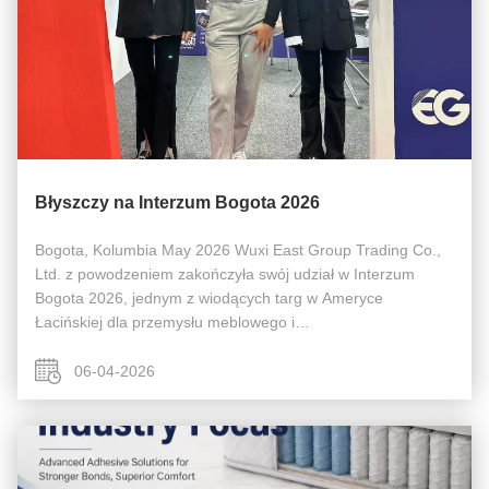
Błyszczy na Interzum Bogota 2026
Bogota, Kolumbia May 2026 Wuxi East Group Trading Co.,
Ltd. z powodzeniem zakończyła swój udział w Interzum
Bogota 2026, jednym z wiodących targ w Ameryce
Łacińskiej dla przemysłu meblowego i
wytwórczego.Wydarzenie stanowiło doskonałą platformę dla
firm, aby pokazać innowacyjne produkty i technologi...
06-04-2026