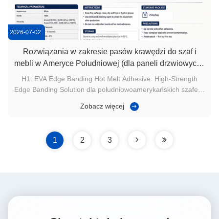
2026-07-02
Rozwiązania w zakresie pasów krawędzi do szaf i
mebli w Ameryce Południowej (dla paneli drzwiowych i
mebli panelowych)
H1: EVA Edge Banding Hot Melt Adhesive. High-Strength
Edge Banding Solution dla południowoamerykańskich szafek i
mebli. H2: Przegląd produktu EG-330 to 100% substancji
Zobacz więcej
stałych,jeden składnik kleju EVA na gorąco topionych
krawędziach.specjalnie zaprojektowane do obróbki drewna i
tworzyw sztucznych...
1
2
3