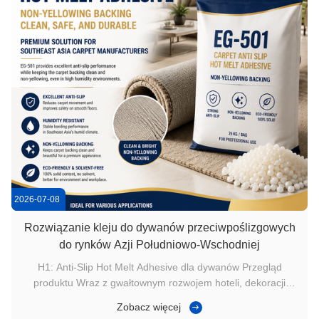
2026-07-08
Rozwiązanie kleju do dywanów przeciwpoślizgowych
do rynków Azji Południowo-Wschodniej
H1: Anti-Slip Hot Melt Adhesive dla dywanów Przegląd
produktu Wraz z gwałtownym rozwojem hoteli, dekoracji
mieszkań i powierzchni handlowych w Azji Południowo-
Zobacz więcej
Wschodniej producenci dywanów zwracają większą uwagę