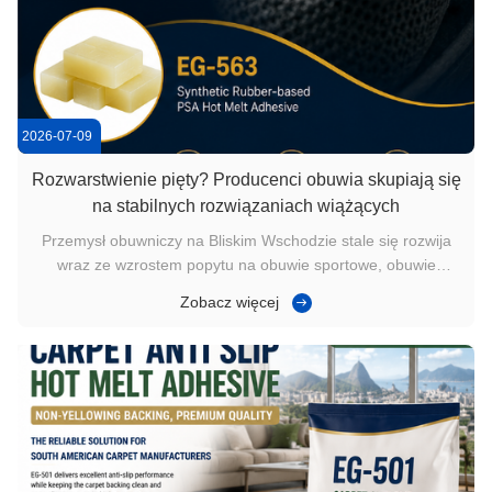
2026-07-09
Rozwarstwienie pięty? Producenci obuwia skupiają się
na stabilnych rozwiązaniach wiążących
Przemysł obuwniczy na Bliskim Wschodzie stale się rozwija
wraz ze wzrostem popytu na obuwie sportowe, obuwie
ochronne, obuwie codzienne i przemysłowe obuwie robocze.
Zobacz więcej
W miarę jak linie produkcyjne stają się coraz bardziej
zautomatyzowane,licznik piętystała się kluczowym elementem
konstrukcyjnym wp...