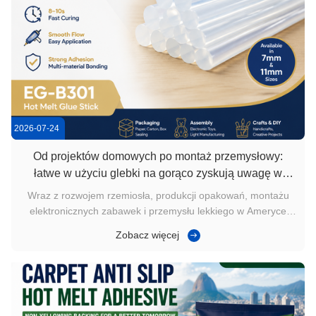
2026-07-24
Od projektów domowych po montaż przemysłowy:
łatwe w użyciu glebki na gorąco zyskują uwagę w
Ameryce Południowej
Wraz z rozwojem rzemiosła, produkcji opakowań, montażu
elektronicznych zabawek i przemysłu lekkiego w Ameryce
Południowej użytkownicy coraz częściej szukająłatwe do
Zobacz więcej
nakładania, szybkie wiązanie się i kompatybilne z pistoletem
klejuW porównaniu z rozwiązaniami łączącymi, które
wymagają złożonego ...