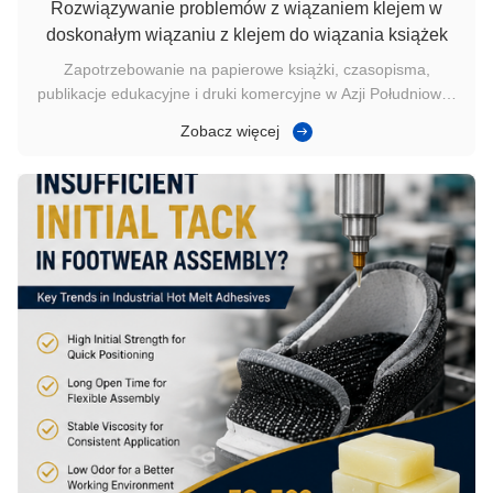
Rozwiązywanie problemów z wiązaniem klejem w
doskonałym wiązaniu z klejem do wiązania książek
Zapotrzebowanie na papierowe książki, czasopisma,
publikacje edukacyjne i druki komercyjne w Azji Południowo-
Wschodniej stale rośnie. Wraz ze wzrostem wielkości
Zobacz więcej
produkcji drukarnie komercyjne zwracają większą uwagę na
takie kwestie, jaksznurek kleju, nierównomierne nałożenie
kleju i konsystencja ł...