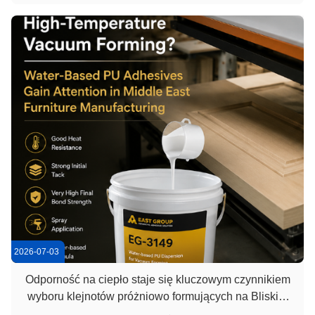
zarówno najakość odporności na poślizg i wygląd. EG-501
jest profesjonalistąKlej ...
2026-07-03
Odporność na ciepło staje się kluczowym czynnikiem
wyboru klejnotów próżniowo formujących na Bliskim
Wschodzie