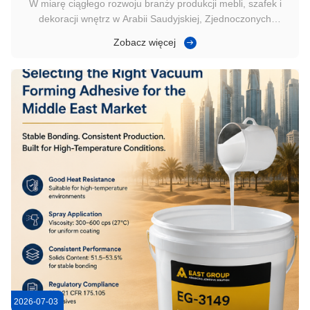
W miarę ciągłego rozwoju branży produkcji mebli, szafek i
dekoracji wnętrz w Arabii Saudyjskiej, Zjednoczonych
Emiratach Arabskich, Katarze i innych krajach Bliskiego
Zobacz więcej
Wschodu, technologia formowania próżniowego stała się
powszechnie stosowana do produkcji drzwi szafek, szaf,
dekoracyjnych paneli ...
2026-07-03