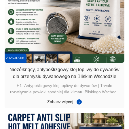
2026-07-08
Nieżółknący, antypoślizgowy klej topliwy do dywanów
dla przemysłu dywanowego na Bliskim Wschodzie
H1: Antypoślizgowy klej topliwy do dywanów | Trwałe
rozwiązanie powłoki spodniej dla klimatu Bliskiego Wschodu
Przegląd produktu Rynek dywanów na Bliskim Wschodzie ma
Zobacz więcej
wyjątkowe wymagania ze względu na: Wysoka temperatura
Suchy klimat Trendy w dekoracji wnętrz premium Producenci
dywanów potrzebują ...