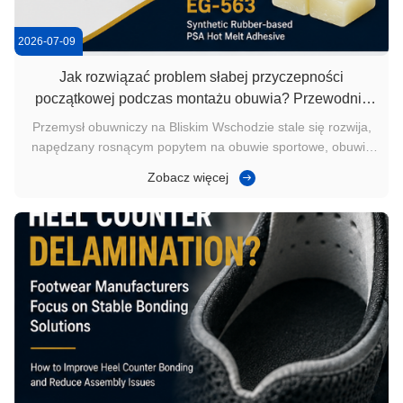
2026-07-09
Jak rozwiązać problem słabej przyczepności
początkowej podczas montażu obuwia? Przewodnik
po wyborze przemysłowych klejów topliwych
Przemysł obuwniczy na Bliskim Wschodzie stale się rozwija,
napędzany rosnącym popytem na obuwie sportowe, obuwie
ochronne, obuwie robocze i obuwie codzienne. W miarę jak
Zobacz więcej
coraz więcej fabryk wdraża zautomatyzowane i
półautomatyczne linie produkcyjne,przyczepność
początkowastała się jednym z ...