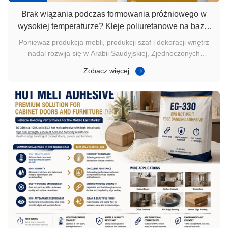
Brak wiązania podczas formowania próżniowego w
wysokiej temperaturze? Kleje poliuretanowe na bazie
wody zyskują uwagę w produkcji mebli na Bliskim
Ponieważ produkcja mebli, produkcji szaf i dekoracji wnętrz
Wschodzie
nadal rozwija się w Arabii Saudyjskiej, Zjednoczonych
Emiratach Arabskich, Katarze i innych krajach Bliskiego
Zobacz więcej
Wschodu,tworzenie próżniW tym samym czasie podwyższone
temperatury, ciągła produkcja,Zwiększające się wymagania
jakościowe sprawi...