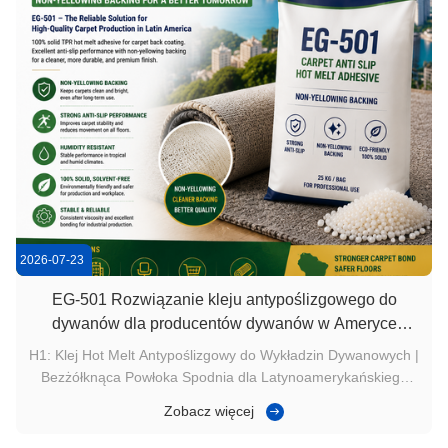
2026-07-23
EG-501 Rozwiązanie kleju antypoślizgowego do
dywanów dla producentów dywanów w Ameryce
Łacińskiej
H1: Klej Hot Melt Antypoślizgowy do Wykładzin Dywanowych |
Bezżółknąca Powłoka Spodnia dla Latynoamerykańskiego
Przemysłu Dywanowego Przegląd Produktu Przemysł
Zobacz więcej
dywanowy w Ameryce Łacińskiej rozwija się dynamicznie, z
rosnącym zapotrzebowaniem ze strony dekoracji