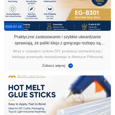
2026-07-24
Praktyczne zastosowanie i szybkie utwardzanie
sprawiają, że paliki kleju z gorącego roztopu są
popularne w północnoamerykańskiej produkcji
Wraz z rozwojem rynków DIY, produkcji rzemieślniczej i
rzemieślniczej
lekkiego przemysłu montażowego w Ameryce Północnej
użytkownicy coraz częściej szukają prostych, wydajnych i
Zobacz więcej
łatwych w użyciu rozwiązań w zakresie klejenia. W
porównaniu z metodami klejenia wymagającymi
specjalistycznego sprzętu lub skomplikowany...