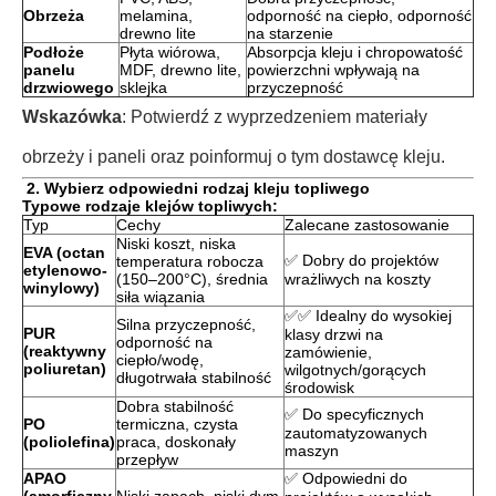
Obrzeża
melamina,
odporność na ciepło, odporność
drewno lite
na starzenie
Podłoże
Płyta wiórowa,
Absorpcja kleju i chropowatość
panelu
MDF, drewno lite,
powierzchni wpływają na
drzwiowego
sklejka
przyczepność
Wskazówka
: Potwierdź z wyprzedzeniem materiały
obrzeży i paneli oraz poinformuj o tym dostawcę kleju.
2. Wybierz odpowiedni rodzaj kleju topliwego
Typowe rodzaje klejów topliwych:
Typ
Cechy
Zalecane zastosowanie
Niski koszt, niska
EVA (octan
✅ Dobry do projektów
temperatura robocza
etylenowo-
(150–200°C), średnia
wrażliwych na koszty
winylowy)
siła wiązania
✅✅ Idealny do wysokiej
Silna przyczepność,
PUR
klasy drzwi na
odporność na
(reaktywny
zamówienie,
ciepło/wodę,
poliuretan)
wilgotnych/gorących
długotrwała stabilność
środowisk
Dobra stabilność
✅ Do specyficznych
PO
termiczna, czysta
zautomatyzowanych
(poliolefina)
praca, doskonały
maszyn
przepływ
APAO
✅ Odpowiedni do