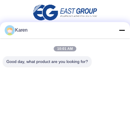
Karen
Media społecznościowe
10:01 AM
Good day, what product are you looking for?
Szybki kontakt
teren
+86-18912490312
E-mail
karenyang@wxszzd.com
Adres
Pokój 701-702, nr 16 Huayun Road, Strefa Rozwoju
Gospodarczego i Technologii, Wuxi