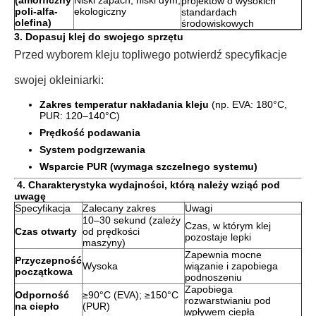
(amorficzny
Niski zapach, niski dym,
projektów o wysokich
poli-alfa-
ekologiczny
standardach
olefina)
środowiskowych
3. Dopasuj klej do swojego sprzętu
Przed wyborem kleju topliwego potwierdź specyfikacje
swojej okleiniarki:
Zakres temperatur nakładania kleju
(np. EVA: 180°C,
PUR: 120–140°C)
Prędkość podawania
System podgrzewania
Wsparcie PUR (wymaga szczelnego systemu)
4. Charakterystyka wydajności, którą należy wziąć pod
uwagę
Specyfikacja
Zalecany zakres
Uwagi
10–30 sekund (zależy
Czas, w którym klej
Czas otwarty
od prędkości
pozostaje lepki
maszyny)
Zapewnia mocne
Przyczepność
Wysoka
wiązanie i zapobiega
początkowa
podnoszeniu
Zapobiega
Odporność
≥90°C (EVA); ≥150°C
rozwarstwianiu pod
na ciepło
(PUR)
wpływem ciepła