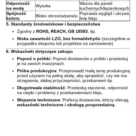
Odporność
Ważna dla paneli
Wysoka
na wodę
kuchennych/łazienkowych
Spójność
Poprawia wygląd i ukrywa
Blisko obrzeża/panelu
koloru
linię kleju
5. Standardy środowiskowe i bezpieczeństwa
Zgodny z
ROHS, REACH, GB 18583
, itp.
Niska zawartość LZO, bez formaldehydu
(szczególnie w
przypadku eksportu lub projektów na zamówienie)
6. Wskazówki dotyczące zakupu
Poproś o próbki
: Poproś dostawców o próbki i przetestuj
je na swoich maszynach.
Próba produkcyjna
: Przeprowadź małą serię produkcyjną
przed użyciem na pełną skalę, aby sprawdzić, czy nie ma
strzępienia, słabej przyczepności, przebarwień itp.
Długotrwała stabilność
: Przetestuj starzenie, odporność
na ciepło i problemy z przebarwieniami kleju.
Wsparcie techniczne
: Preferuj dostawców, którzy oferują
wskazówki techniczne i obsługę posprzedażną
.