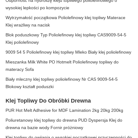
Odporność na hydrolizę kleju topliwego poliolefinowego o
wysokiej lepkości po kompozycie
Wytrzymałość początkowa Poliolefinowy klej topliwy Materace
Klej wrażliwy na nacisk
Blok poduszkowy Typ Poliolefinowy klej topliwy CAS9009-54-5
Klej poliolefinowy
9009 54 5 Poliolefinowy klej topliwy Mleko Biały klej poliolefinowy
Mieszanka Milk White PO Hotmelt Poliolefinowy topliwy do
materacy Sofa
Biały mleczny klej topliwy poliolefinowy Nr CAS 9009-54-5
Blokowy kształt poduszki
Klej Topliwy Do Obróbki Drewna
PUR Hot Melt Adhesive for MDF Lamination 2kg 20kg 200kg
Poliuretanowy klej topliwy do drewna PUD Dyspersja Klej do
drewna na bazie wody Fornir próżniowy
Klej topliwy do owijania o wysokiej początkowej przyczepności do