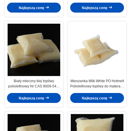
wysokiej lepkości po kompozycie
Materace Klej wrażliwy na nacisk
Najlepszą cenę
Najlepszą cenę
Biały mleczny klej topliwy
Mieszanka Milk White PO Hotmelt
poliolefinowy Nr CAS 9009-54-5
Poliolefinowy topliwy do materacy
Blokowy kształt poduszki
Sofa
Najlepszą cenę
Najlepszą cenę