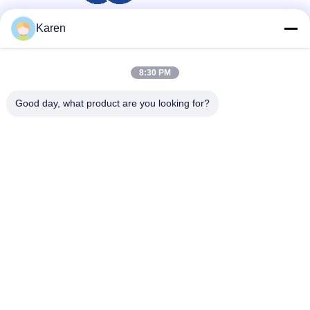
Karen
Media społecznościowe
8:30 PM
Good day, what product are you looking for?
Szybki kontakt
teren
+86-18912490312
E-mail
karenyang@wxszzd.com
Adres
Pokój 701-702, nr 16 Huayun Road, Strefa Rozwoju
Gospodarczego i Technologii, Wuxi
Polityka prywatności
|
Sitemap