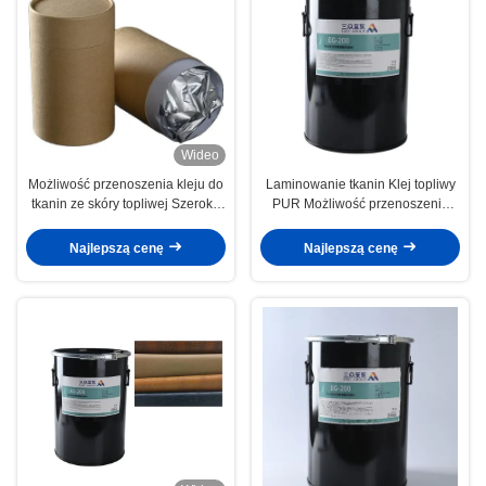
Wideo
Możliwość przenoszenia kleju do
Laminowanie tkanin Klej topliwy
tkanin ze skóry topliwej Szeroka
PUR Możliwość przenoszenia
wszechstronność
Skórzany klej topliwy PUR
Najlepszą cenę
Najlepszą cenę