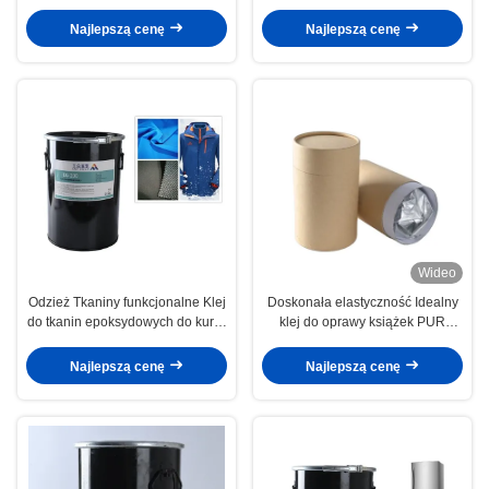
klejem topliwym
PUR Odporność na ciepło
Obróbka drewna
Najlepszą cenę
Najlepszą cenę
Wideo
Odzież Tkaniny funkcjonalne Klej
Doskonała elastyczność Idealny
do tkanin epoksydowych do kurtki
klej do oprawy książek PUR
nylonowej CAS 9009 54 5
Reaktywny klej topliwy
Najlepszą cenę
Najlepszą cenę