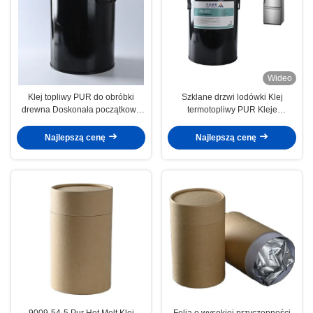
Wideo
Klej topliwy PUR do obróbki
Szklane drzwi lodówki Klej
drewna Doskonała początkowa
termotopliwy PUR Kleje
owijka profilu lepkości
termotopliwe poliuretanowe
Najlepszą cenę
Najlepszą cenę
9009-54-5 Pur Hot Melt Klej
Folia o wysokiej przyczepności