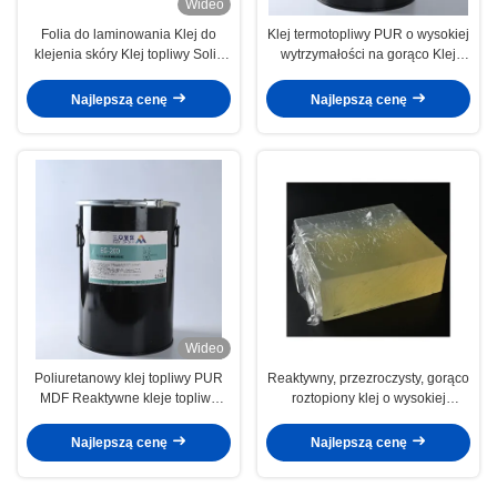
Wideo
Folia do laminowania Klej do
Klej termotopliwy PUR o wysokiej
klejenia skóry Klej topliwy Solid
wytrzymałości na gorąco Klej
White
topliwy do folii do bielizny
Najlepszą cenę
Najlepszą cenę
Wideo
Poliuretanowy klej topliwy PUR
Reaktywny, przezroczysty, gorąco
MDF Reaktywne kleje topliwe
roztopiony klej o wysokiej
Owijanie profili do obróbki
odporności na ciepło i chemikalia
drewna
Najlepszą cenę
Najlepszą cenę