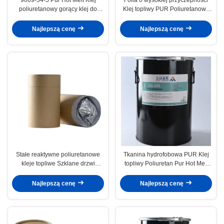
poliuretanowy gorący klej do
Klej topliwy PUR Poliuretanowy
pralki
klej topliwy do szklanych drzwi
lodówki
Najlepszą cenę
Najlepszą cenę
Stałe reaktywne poliuretanowe
Tkanina hydrofobowa PUR Klej
kleje topliwe Szklane drzwi
topliwy Poliuretan Pur Hot Melt
lodówki
Kleje Laminowanie odzieży
Najlepszą cenę
Najlepszą cenę