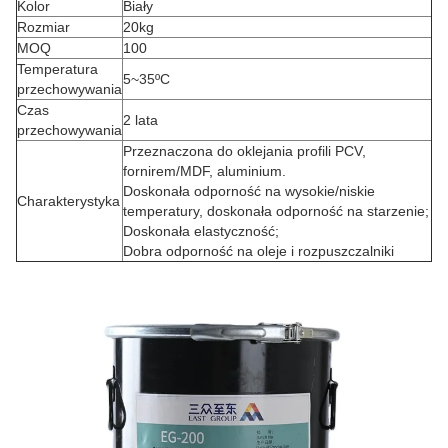
Kolor
Biały
Rozmiar
20kg
MOQ
100
Temperatura
5~35ºC
przechowywania
Czas
2 lata
przechowywania
Przeznaczona do oklejania profili PCV,
fornirem/MDF, aluminium.
Doskonała odporność na wysokie/niskie
Charakterystyka
temperatury, doskonała odporność na starzenie;
Doskonała elastyczność;
Dobra odporność na oleje i rozpuszczalniki