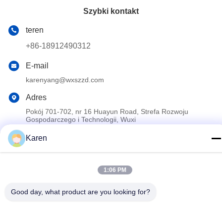
Szybki kontakt
teren
+86-18912490312
E-mail
karenyang@wxszzd.com
Adres
Pokój 701-702, nr 16 Huayun Road, Strefa Rozwoju
Gospodarczego i Technologii, Wuxi
Karen
Polityka prywatności
|
Sitemap
Chiny dobre. Jakość Klej topliwy PUR Sprzedawca. 2022-2026
1:06 PM
Wuxi East Group Trading Co.,Ltd Wszystkie. Prawa zastrzeżone.
Good day, what product are you looking for?