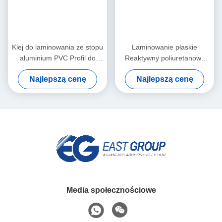
Klej do laminowania ze stopu
Laminowanie płaskie
aluminium PVC Profil do
Reaktywny poliuretanowy
owijania klejem topliwym
klej termotopliwy PUR
Najlepszą cenę
Najlepszą cenę
Odporność na ciepło
Obróbka drewna
Media społecznościowe