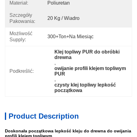
Materiał:
Poliuretan
Szczegóły
20 Kg / Wiadro
Pakowania:
Możliwość
300+Ton+na Miesiąc
Supply:
Klej topliwy PUR do obróbki 
drewna
, 
owijanie profili klejem topliwym 
Podkreślić:
PUR
, 
czysty klej topliwy lepkość 
początkowa
Product Description
Doskonała początkowa lepkość kleju do drewna do owijania
profili klejem topliwym