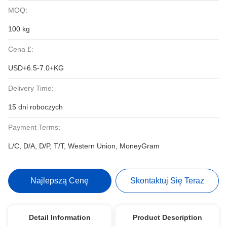
MOQ:
100 kg
Cena £:
USD+6.5-7.0+KG
Delivery Time:
15 dni roboczych
Payment Terms:
L/C, D/A, D/P, T/T, Western Union, MoneyGram
Najlepszą Cenę
Skontaktuj Się Teraz
Detail Information
Product Description