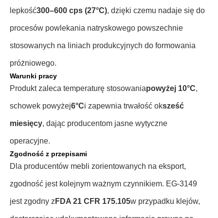
lepkość
300–600 cps (27°C)
, dzięki czemu nadaje się do
procesów powlekania natryskowego powszechnie
stosowanych na liniach produkcyjnych do formowania
próżniowego.
Warunki pracy
Produkt zaleca temperaturę stosowania
powyżej 10°C
,
schowek powyżej
6°C
i zapewnia trwałość ok
sześć
miesięcy
, dając producentom jasne wytyczne
operacyjne.
Zgodność z przepisami
Dla producentów mebli zorientowanych na eksport,
zgodność jest kolejnym ważnym czynnikiem. EG-3149
jest zgodny z
FDA 21 CFR 175.105
w przypadku klejów,