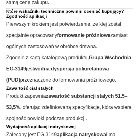
samą cenę zakupu.
Które wskaźniki techniczne powinni oceniać kupujący?
Zgodność aplikacji
Pierwszym krokiem jest potwierdzenie, że klej został
specjalnie opracowany
formowanie próżniowe
zamiast
ogólnych zastosowań w obróbce drewna.
Zgodnie z kartą katalogową produktu,
Grupa Wschodnia
EG-3149
jest
wodna dyspersja poliuretanowa
(PUD)
przeznaczone do formowania próżniowego.
Zawartość ciał stałych
Produkt zapewnia
zawartość substancji stałych 51,5–
53,5%
, oferując zdefiniowaną specyfikację, która wspiera
spójność powłoki podczas produkcji.
Wydajność aplikacji natryskowej
Zalecany jest EG-3149
aplikacja natryskowa
i ma