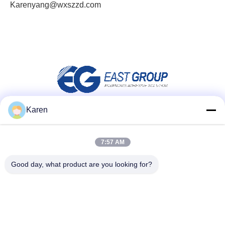
Karenyang@wxszzd.com
Karen
Media społecznościowe
7:57 AM
Good day, what product are you looking for?
Szybki kontakt
teren
+86-18912490312
E-mail