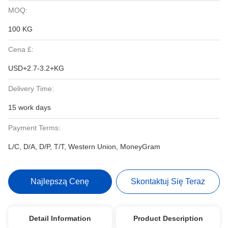
MOQ:
100 KG
Cena £:
USD+2.7-3.2+KG
Delivery Time:
15 work days
Payment Terms:
L/C, D/A, D/P, T/T, Western Union, MoneyGram
Najlepszą Cenę
Skontaktuj Się Teraz
Detail Information
Product Description