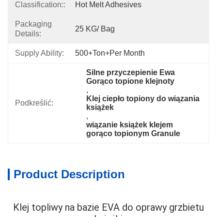
Classification::
Hot Melt Adhesives
Packaging
25 KG/ Bag
Details:
Supply Ability:
500+Ton+per Month
Silne przyczepienie Ewa 
Gorąco topione klejnoty
, 
Klej ciepło topiony do wiązania 
Podkreślić:
książek
, 
wiązanie książek klejem 
gorąco topionym Granule
Product Description
Klej topliwy na bazie EVA do oprawy grzbietu