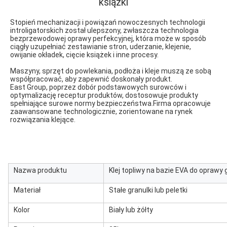
książki
Stopień mechanizacji i powiązań nowoczesnych technologii 
introligatorskich został ulepszony, zwłaszcza technologia 
bezprzewodowej oprawy perfekcyjnej, która może w sposób 
ciągły uzupełniać zestawianie stron, uderzanie, klejenie, 
owijanie okładek, cięcie książek i inne procesy.
Maszyny, sprzęt do powlekania, podłoża i kleje muszą ze sobą 
współpracować, aby zapewnić doskonały produkt.
East Group, poprzez dobór podstawowych surowców i 
optymalizację receptur produktów, dostosowuje produkty 
spełniające surowe normy bezpieczeństwa.Firma opracowuje 
zaawansowane technologicznie, zorientowane na rynek 
rozwiązania klejące.
Nazwa produktu
Klej topliwy na bazie EVA do oprawy 
Materiał
Stałe granulki lub peletki
Kolor
Biały lub żółty