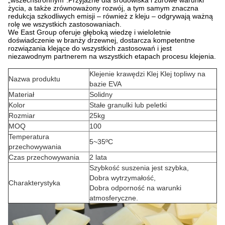
„wszechstronnym”.Przyjazne dla środowiska i zdrowe warunki
życia, a także zrównoważony rozwój, a tym samym znaczna
redukcja szkodliwych emisji – również z kleju – odgrywają ważną
rolę we wszystkich zastosowaniach.
We East Group oferuje głęboką wiedzę i wieloletnie
doświadczenie w branży drzewnej, dostarcza kompetentne
rozwiązania klejące do wszystkich zastosowań i jest
niezawodnym partnerem na wszystkich etapach procesu klejenia.
Klejenie krawędzi Klej Klej topliwy na
Nazwa produktu
bazie EVA
Materiał
Solidny
Kolor
Stałe granulki lub peletki
Rozmiar
25kg
MOQ
100
Temperatura
5~35ºC
przechowywania
Czas przechowywania
2 lata
Szybkość suszenia jest szybka,
Dobra wytrzymałość,
Charakterystyka
Dobra odporność na warunki
atmosferyczne.