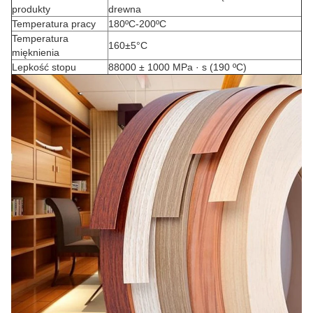
produkty
drewna
Temperatura pracy
180ºC-200ºC
Temperatura
160±5°C
mięknienia
Lepkość stopu
88000 ± 1000 MPa · s (190 ºC)