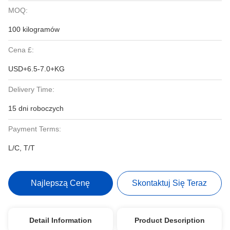
MOQ:
100 kilogramów
Cena £:
USD+6.5-7.0+KG
Delivery Time:
15 dni roboczych
Payment Terms:
L/C, T/T
Najlepszą Cenę
Skontaktuj Się Teraz
Detail Information
Product Description