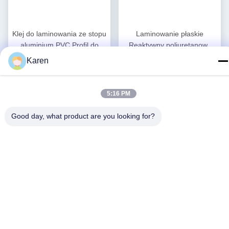
Klej do laminowania ze stopu
Laminowanie płaskie
aluminium PVC Profil do
Reaktywny poliuretanowy
owijania klejem topliwym
klej termotopliwy PUR
Karen
Najlepszą cenę
Najlepszą cenę
Odporność na ciepło
Obróbka drewna
5:16 PM
Good day, what product are you looking for?
Media społecznościowe
Szybki kontakt