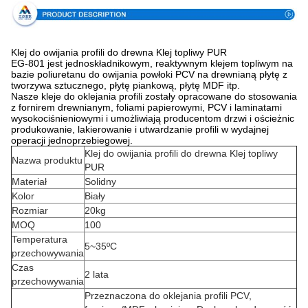
Klej do owijania profili do drewna Klej topliwy PUR
EG-801 jest jednoskładnikowym, reaktywnym klejem topliwym na
bazie poliuretanu do owijania powłoki PCV na drewnianą płytę z
tworzywa sztucznego, płytę piankową, płytę MDF itp.
Nasze kleje do oklejania profili zostały opracowane do stosowania
z fornirem drewnianym, foliami papierowymi, PCV i laminatami
wysokociśnieniowymi i umożliwiają producentom drzwi i ościeżnic
produkowanie, lakierowanie i utwardzanie profili w wydajnej
operacji jednoprzebiegowej.
Klej do owijania profili do drewna Klej topliwy
Nazwa produktu
PUR
Materiał
Solidny
Kolor
Biały
Rozmiar
20kg
MOQ
100
Temperatura
5~35ºC
przechowywania
Czas
2 lata
przechowywania
Przeznaczona do oklejania profili PCV,