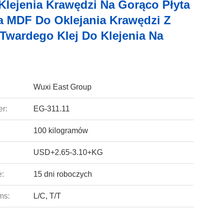
 Klejenia Krawędzi Na Gorąco Płyta
 MDF Do Oklejania Krawędzi Z
Twardego Klej Do Klejenia Na
Wuxi East Group
r:
EG-311.11
100 kilogramów
USD+2.65-3.10+KG
e:
15 dni roboczych
ms:
L/C, T/T