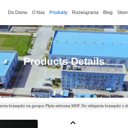
Do Domu
O Nas
Produkty
Rozwiązania
Blog
Skont
Products Details
ejenia krawędzi na gorąco Płyta wiórowa MDF Do oklejania krawędzi z d