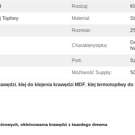
ł
Rodzaj:
Kl
j Topliwy
Materiał:
St
Rozmiar:
2
Do
Charakterystyka:
Ni
Port:
S
Możliwość Supply:
5
krawędzi
, 
klej do klejenia krawędzi MDF
, 
klej termotopliwy do
 wiórowych, okleinowania krawędzi z twardego drewna