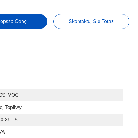
lepszą Cenę
Skontaktuj Się Teraz
GS, VOC
ej Topliwy
30-391-5
VA