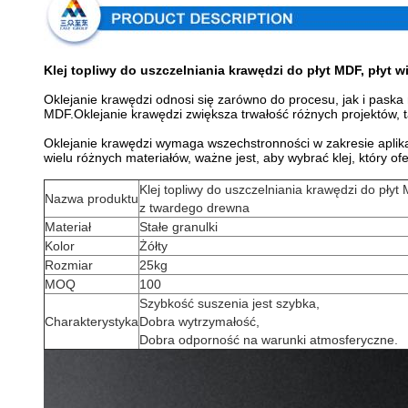
Klej topliwy do uszczelniania krawędzi do płyt MDF, płyt 
Oklejanie krawędzi odnosi się zarówno do procesu, jak i paska
MDF.Oklejanie krawędzi zwiększa trwałość różnych projektów, tak
Oklejanie krawędzi wymaga wszechstronności w zakresie aplika
wielu różnych materiałów, ważne jest, aby wybrać klej, który o
Klej topliwy do uszczelniania krawędzi do płyt
Nazwa produktu
z twardego drewna
Materiał
Stałe granulki
Kolor
Żółty
Rozmiar
25kg
MOQ
100
Szybkość suszenia jest szybka,
Charakterystyka
Dobra wytrzymałość,
Dobra odporność na warunki atmosferyczne.