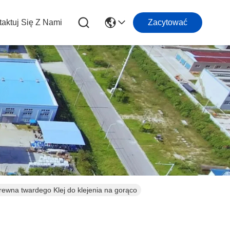
aktuj Się Z Nami
Zacytować
rewna twardego Klej do klejenia na gorąco