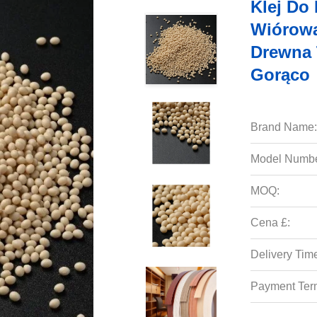
Klej Do
Wiórowa
Drewna 
Gorąco
Brand Name:
Model Numbe
MOQ:
Cena £:
Delivery Tim
Payment Ter