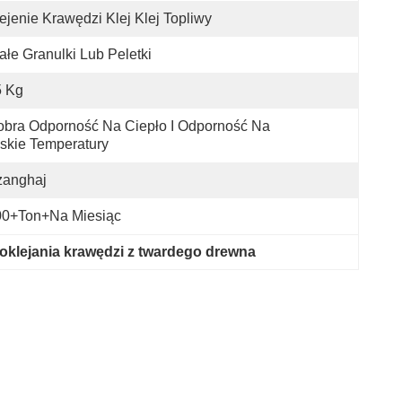
ejenie Krawędzi Klej Klej Topliwy
ałe Granulki Lub Peletki
5 Kg
bra Odporność Na Ciepło I Odporność Na 
skie Temperatury
zanghaj
00+Ton+na Miesiąc
 oklejania krawędzi z twardego drewna