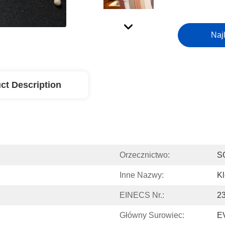
Naj
ct Description
Orzecznictwo:
S
Inne Nazwy:
Kl
EINECS Nr.:
2
Główny Surowiec:
E