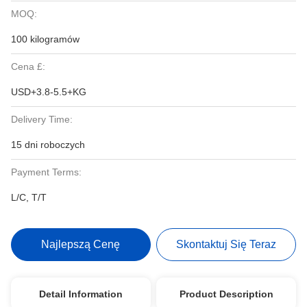
MOQ:
100 kilogramów
Cena £:
USD+3.8-5.5+KG
Delivery Time:
15 dni roboczych
Payment Terms:
L/C, T/T
Najlepszą Cenę
Skontaktuj Się Teraz
Detail Information
Product Description