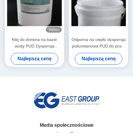
Wideo
Klej do drewna na bazie
Odporna na ciepło dyspersja
wody PUD Dyspersja
poliuretanowa PUD do prasy
poliuretanowa Membrana
próżniowej membranowej
Najlepszą cenę
Najlepszą cenę
PVC 3D Formowanie
próżniowe
Media społecznościowe