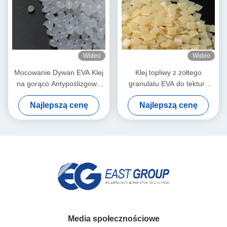
Wideo
Wideo
Mocowanie Dywan EVA Klej
Klej topliwy z żółtego
na gorąco Antypoślizgowa
granulatu EVA do tektury
Doskonała siła wiązania
falistej
Najlepszą cenę
Najlepszą cenę
Granulki Ziarno
Media społecznościowe