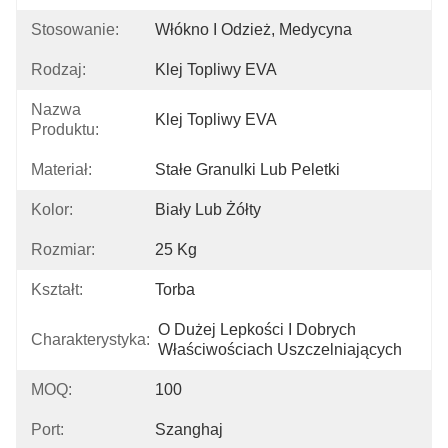
Stosowanie:
Włókno I Odzież, Medycyna
Rodzaj:
Klej Topliwy EVA
Nazwa
Klej Topliwy EVA
Produktu:
Materiał:
Stałe Granulki Lub Peletki
Kolor:
Biały Lub Żółty
Rozmiar:
25 Kg
Kształt:
Torba
O Dużej Lepkości I Dobrych 
Charakterystyka:
Właściwościach Uszczelniających
MOQ:
100
Port:
Szanghaj