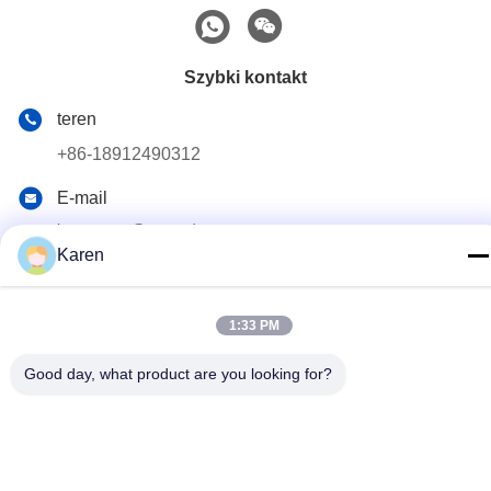
Szybki kontakt
teren
+86-18912490312
E-mail
karenyang@wxszzd.com
Karen
Adres
Pokój 701-702, nr 16 Huayun Road, Strefa Rozwoju
Gospodarczego i Technologii, Wuxi
1:33 PM
Good day, what product are you looking for?
Polityka prywatności
|
Sitemap
Chiny dobre. Jakość Klej topliwy PUR Sprzedawca. 2022-2026
Wuxi East Group Trading Co.,Ltd Wszystkie. Prawa zastrzeżone.