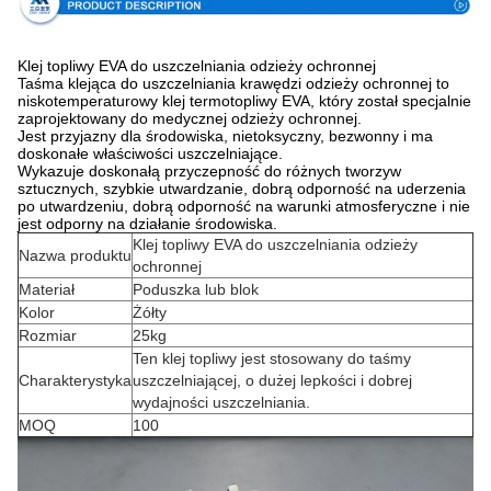
Klej topliwy EVA do uszczelniania odzieży ochronnej
Taśma klejąca do uszczelniania krawędzi odzieży ochronnej to
niskotemperaturowy klej termotopliwy EVA, który został specjalnie
zaprojektowany do medycznej odzieży ochronnej.
Jest przyjazny dla środowiska, nietoksyczny, bezwonny i ma
doskonałe właściwości uszczelniające.
Wykazuje doskonałą przyczepność do różnych tworzyw
sztucznych, szybkie utwardzanie, dobrą odporność na uderzenia
po utwardzeniu, dobrą odporność na warunki atmosferyczne i nie
jest odporny na działanie środowiska.
Klej topliwy EVA do uszczelniania odzieży
Nazwa produktu
ochronnej
Materiał
Poduszka lub blok
Kolor
Żółty
Rozmiar
25kg
Ten klej topliwy jest stosowany do taśmy
Charakterystyka
uszczelniającej, o dużej lepkości i dobrej
wydajności uszczelniania.
MOQ
100