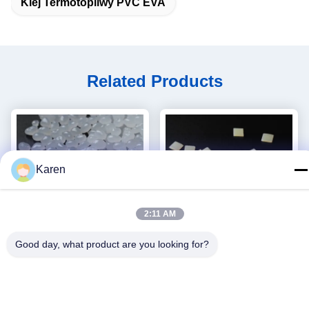
Klej Termotopliwy PVC EVA
Related Products
Karen
2:11 AM
Good day, what product are you looking for?
Wideo
Wideo
Mocowanie Dywan EVA Klej
Klej topliwy z żółtego
na gorąco Antypoślizgowa
granulatu EVA do tektury
Doskonała siła wiązania
falistej