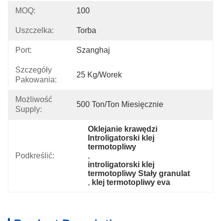
MOQ:
100
Uszczelka:
Torba
Port:
Szanghaj
Szczegóły
25 Kg/worek
Pakowania:
Możliwość
500 Ton/ton Miesięcznie
Supply:
Oklejanie krawędzi 
Introligatorski klej 
termotopliwy
Podkreślić:
, 
introligatorski klej 
termotopliwy Stały granulat
, 
klej termotopliwy eva