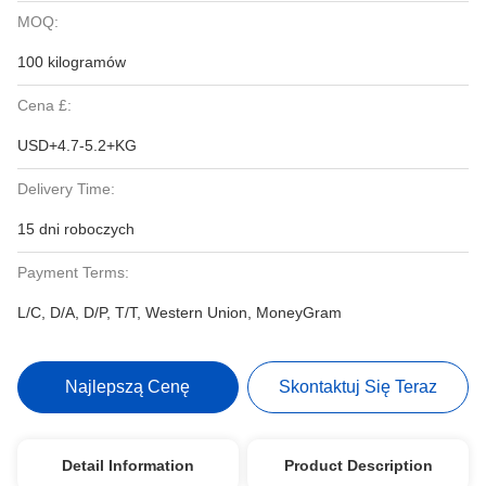
MOQ:
100 kilogramów
Cena £:
USD+4.7-5.2+KG
Delivery Time:
15 dni roboczych
Payment Terms:
L/C, D/A, D/P, T/T, Western Union, MoneyGram
Najlepszą Cenę
Skontaktuj Się Teraz
Detail Information
Product Description