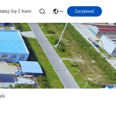
aktuj Się Z Nami
Zacytować
ylu