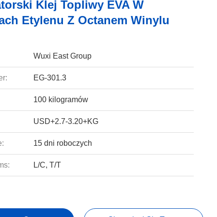
atorski Klej Topliwy EVA W
ach Etylenu Z Octanem Winylu
Wuxi East Group
r:
EG-301.3
100 kilogramów
USD+2.7-3.20+KG
e:
15 dni roboczych
ms:
L/C, T/T