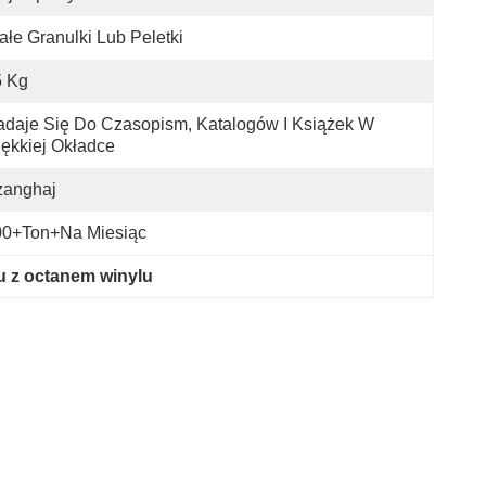
ałe Granulki Lub Peletki
5 Kg
daje Się Do Czasopism, Katalogów I Książek W 
ękkiej Okładce
zanghaj
00+Ton+na Miesiąc
nu z octanem winylu