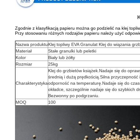
K
Zgodnie z klasyfikacją papieru można go podzielić na klej topl
Przy stosowaniu różnych rodzajów papieru należy użyć odpowie
Nazwa produktu
Klej topliwy EVA Granulat Klej do wiązania grzb
Materiał
Stałe granulki lub peletki
Kolor
Biały lub żółty
Rozmiar
25kg
Klej do grzbietów książek.Nadaje się do opraw
średnią i dużą prędkością.Silna przyczepność 
Charakterystyka
odporność na temperaturę.Nadaje się do czaso
okładce, szczególnie nadaje się do szybkich dr
Bezwonny po podgrzaniu.
MOQ
100