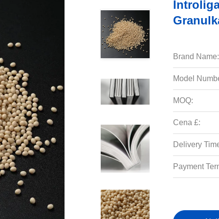
Introlig
Granulk
Brand Name:
Model Numbe
MOQ:
Cena £:
Delivery Tim
Payment Ter