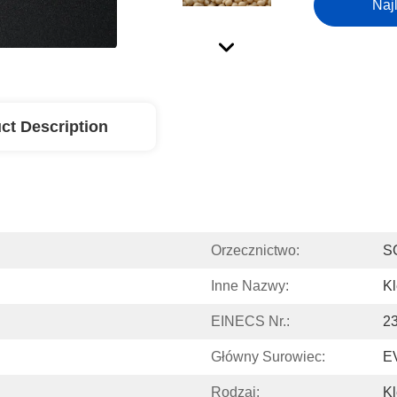
Naj
ct Description
Orzecznictwo:
S
Inne Nazwy:
Kl
EINECS Nr.:
2
Główny Surowiec:
E
Rodzaj:
Kl