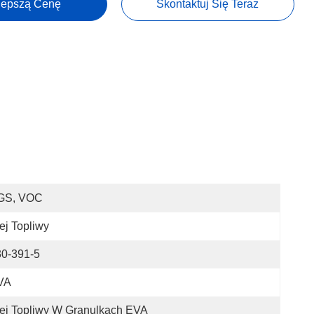
lepszą Cenę
Skontaktuj Się Teraz
GS, VOC
ej Topliwy
30-391-5
VA
ej Topliwy W Granulkach EVA