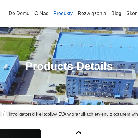
Do Domu
O Nas
Produkty
Rozwiązania
Blog
Skont
Products Details
Introligatorski klej topliwy EVA w granulkach etylenu z octanem win