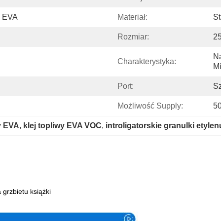
h EVA
Materiał:
St
Rozmiar:
2
Na
Charakterystyka:
Mi
Port:
S
Możliwość Supply:
5
wy EVA
, 
klej topliwy EVA VOC
, 
introligatorskie granulki etyle
Specyfikacja
grzbietu książki