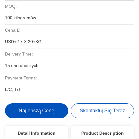
MOQ:
100 kilogramów
Cena £:
USD+2.7-3.20+KG
Delivery Time:
15 dni roboczych
Payment Terms:
L/C, T/T
Najlepszą Cenę
Skontaktuj Się Teraz
Detail Information
Product Description