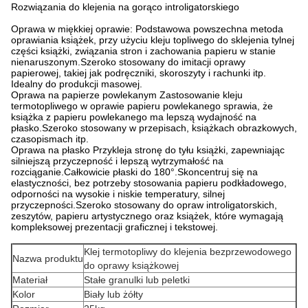
Rozwiązania do klejenia na gorąco introligatorskiego
Oprawa w miękkiej oprawie: Podstawowa powszechna metoda
oprawiania książek, przy użyciu kleju topliwego do sklejenia tylnej
części książki, związania stron i zachowania papieru w stanie
nienaruszonym.Szeroko stosowany do imitacji oprawy
papierowej, takiej jak podręczniki, skoroszyty i rachunki itp.
Idealny do produkcji masowej.
Oprawa na papierze powlekanym Zastosowanie kleju
termotopliwego w oprawie papieru powlekanego sprawia, że ​​
książka z papieru powlekanego ma lepszą wydajność na
płasko.Szeroko stosowany w przepisach, książkach obrazkowych,
czasopismach itp.
Oprawa na płasko Przykleja stronę do tyłu książki, zapewniając
silniejszą przyczepność i lepszą wytrzymałość na
rozciąganie.Całkowicie płaski do 180°.Skoncentruj się na
elastyczności, bez potrzeby stosowania papieru podkładowego,
odporności na wysokie i niskie temperatury, silnej
przyczepności.Szeroko stosowany do opraw introligatorskich,
zeszytów, papieru artystycznego oraz książek, które wymagają
kompleksowej prezentacji graficznej i tekstowej.
Klej termotopliwy do klejenia bezprzewodowego
Nazwa produktu
do oprawy książkowej
Materiał
Stałe granulki lub peletki
Kolor
Biały lub żółty