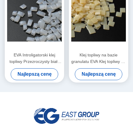
EVA Introligatorski klej
Klej topliwy na bazie
topliwy Przezroczysty biały
granulatu EVA Klej topliwy na
granulat granulki
bazie EVA do introligatorstwa
Najlepszą cenę
Najlepszą cenę