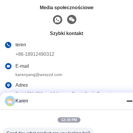
Media społecznościowe
Szybki kontakt
teren
+86-18912490312
E-mail
karenyang@wxszzd.com
Adres
Pokój 701-702, nr 16 Huayun Road, Strefa Rozwoju
Gospodarczego i Technologii, Wuxi
Karen
Polityka prywatności
|
Sitemap
12:39 PM
Chiny dobre. Jakość Klej topliwy PUR Sprzedawca. 2022-2026