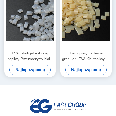
EVA Introligatorski klej
Klej topliwy na bazie
topliwy Przezroczysty biały
granulatu EVA Klej topliwy na
granulat granulki
bazie EVA do introligatorstwa
Najlepszą cenę
Najlepszą cenę