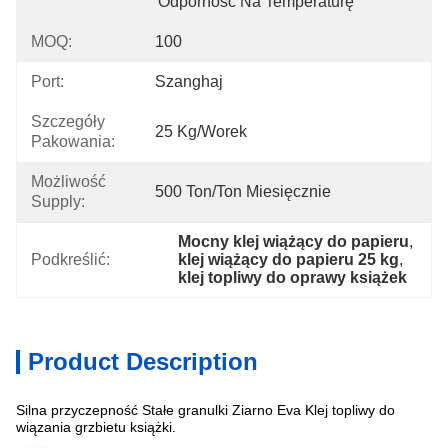
Odporność Na Temperaturę
MOQ:
100
Port:
Szanghaj
Szczegóły
25 Kg/worek
Pakowania:
Możliwość
500 Ton/ton Miesięcznie
Supply:
Mocny klej wiążący do papieru
, 
Podkreślić:
klej wiążący do papieru 25 kg
, 
klej topliwy do oprawy książek
Product Description
Silna przyczepność Stałe granulki Ziarno Eva Klej topliwy do
Specyfikacja
wiązania grzbietu książki.