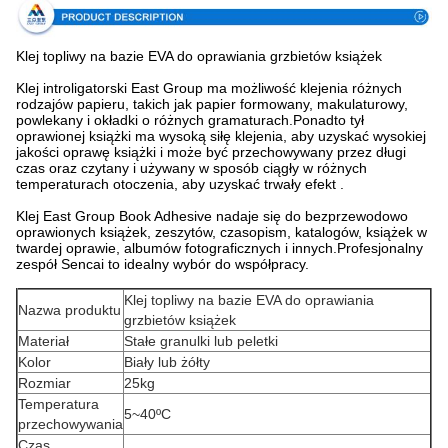
Klej topliwy na bazie EVA do oprawiania grzbietów książek
Klej introligatorski East Group ma możliwość klejenia różnych
rodzajów papieru, takich jak papier formowany, makulaturowy,
powlekany i okładki o różnych gramaturach.Ponadto tył
oprawionej książki ma wysoką siłę klejenia, aby uzyskać wysokiej
jakości oprawę książki i może być przechowywany przez długi
czas oraz czytany i używany w sposób ciągły w różnych
temperaturach otoczenia, aby uzyskać trwały efekt .
Klej East Group Book Adhesive nadaje się do bezprzewodowo
oprawionych książek, zeszytów, czasopism, katalogów, książek w
twardej oprawie, albumów fotograficznych i innych.Profesjonalny
zespół Sencai to idealny wybór do współpracy.
Klej topliwy na bazie EVA do oprawiania
Nazwa produktu
grzbietów książek
Materiał
Stałe granulki lub peletki
Kolor
Biały lub żółty
Rozmiar
25kg
Temperatura
5~40ºC
przechowywania
Czas