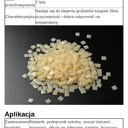
2 lata
przechowywania
Nadaje się do klejenia grzbietów książek.Silna
Charakterystyka
przyczepność i dobra odporność na
temperaturę
Aplikacja
Zastosowane
Notatnik, podręcznik szkolny, zeszyt ćwiczeń,
produkty
magazyn, album ze zdjęciami, katalog, broszura