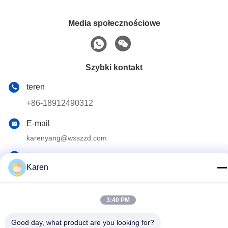
Media społecznościowe
Szybki kontakt
teren
+86-18912490312
E-mail
karenyang@wxszzd.com
Adres
Karen
Pokój 701-702, nr 16 Huayun Road, Strefa Rozwoju
Gospodarczego i Technologii, Wuxi
3:40 PM
Polityka prywatności
|
Sitemap
Good day, what product are you looking for?
Chiny dobre. Jakość Klej topliwy PUR Sprzedawca. 2022-2026