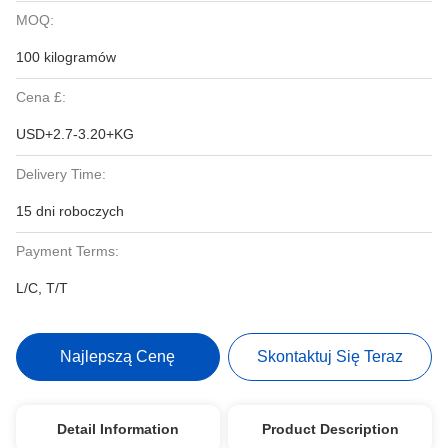
MOQ:
100 kilogramów
Cena £:
USD+2.7-3.20+KG
Delivery Time:
15 dni roboczych
Payment Terms:
L/C, T/T
Najlepszą Cenę
Skontaktuj Się Teraz
Detail Information
Product Description