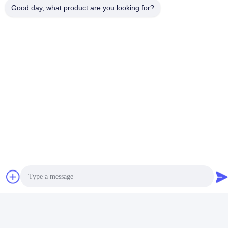
Good day, what product are you looking for?
FAQ
P: Czy jesteś firmą handlową lub producentem?
Odp .: Produkujemy w Chinach, koncentrując się na polu kleju
topliwego i kleju do fornirowania w formowaniu próżniowym
P: co możesz u nas kupić?
Klej topliwy, EVA, PSA, PUR i klej do formowania próżniowego.
P: Jak długi jest czas dostawy?
Odp.: generalnie jest to 3-5 dni, jeśli towary są w magazynie.lub
10-20 dni, jeśli towarów nie ma w magazynie, jest to zależne od
ilości.
P: Czy dostarczasz próbki?czy to jest darmowe czy