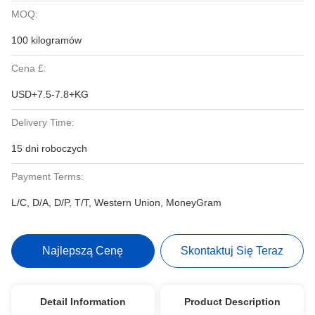
MOQ:
100 kilogramów
Cena £:
USD+7.5-7.8+KG
Delivery Time:
15 dni roboczych
Payment Terms:
L/C, D/A, D/P, T/T, Western Union, MoneyGram
Najlepszą Cenę
Skontaktuj Się Teraz
Detail Information
Product Description