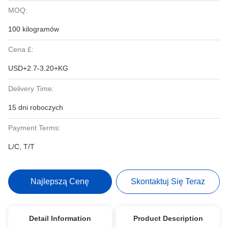
MOQ:
100 kilogramów
Cena £:
USD+2.7-3.20+KG
Delivery Time:
15 dni roboczych
Payment Terms:
L/C, T/T
Najlepszą Cenę
Skontaktuj Się Teraz
Detail Information
Product Description