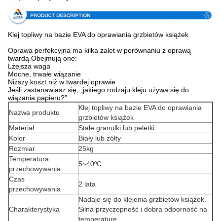
Klej topliwy na bazie EVA do oprawiania grzbietów książek
Oprawa perfekcyjna ma kilka zalet w porównaniu z oprawą
twardą.Obejmują one:
Lżejsza waga
Mocne, trwałe wiązanie
Niższy koszt niż w twardej oprawie
Jeśli zastanawiasz się, „jakiego rodzaju kleju używa się do
wiązania papieru?”
Klej topliwy na bazie EVA do oprawiania
Nazwa produktu
grzbietów książek
Materiał
Stałe granulki lub peletki
Kolor
Biały lub żółty
Rozmiar
25kg
Temperatura
5~40ºC
przechowywania
Czas
2 lata
przechowywania
Nadaje się do klejenia grzbietów książek.
Charakterystyka
Silna przyczepność i dobra odporność na
temperaturę