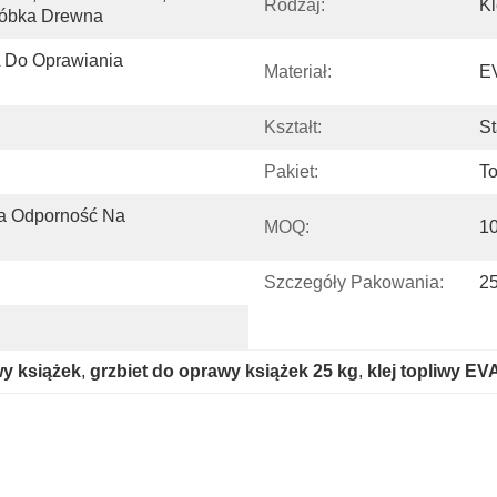
Rodzaj:
Kl
róbka Drewna
 Do Oprawiania 
Materiał:
E
Kształt:
St
Pakiet:
To
a Odporność Na 
MOQ:
1
Szczegóły Pakowania:
2
wy książek
, 
grzbiet do oprawy książek 25 kg
, 
klej topliwy E