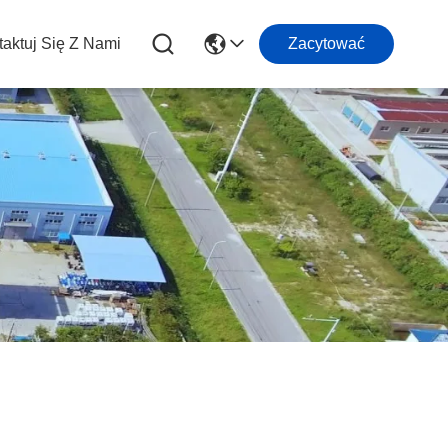
aktuj Się Z Nami
Zacytować