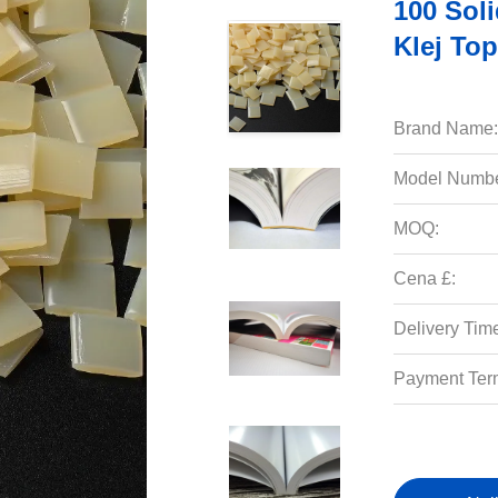
100 Sol
Klej To
Brand Name:
Model Numbe
MOQ:
Cena £:
Delivery Tim
Payment Ter