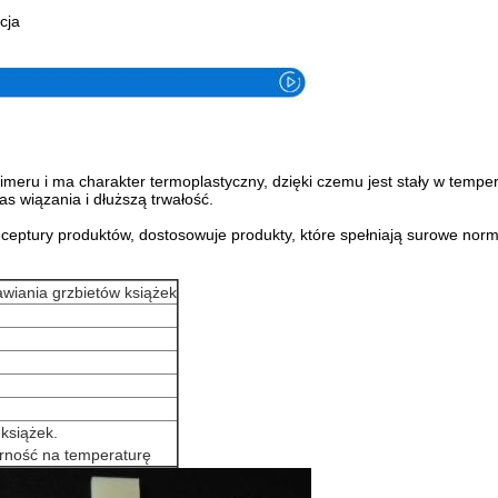
cja
polimeru i ma charakter termoplastyczny, dzięki czemu jest stały w te
s wiązania i dłuższą trwałość.
receptury produktów, dostosowuje produkty, które spełniają surowe 
awiania grzbietów książek
 książek.
orność na temperaturę