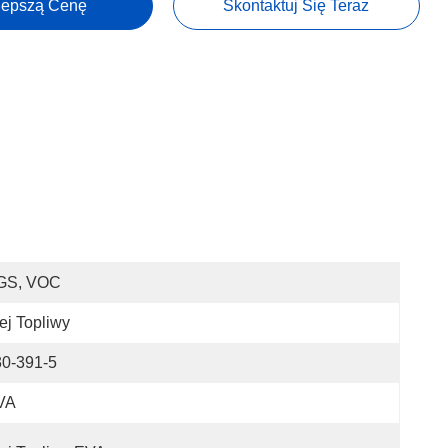
lepszą Cenę
Skontaktuj Się Teraz
GS, VOC
ej Topliwy
30-391-5
VA