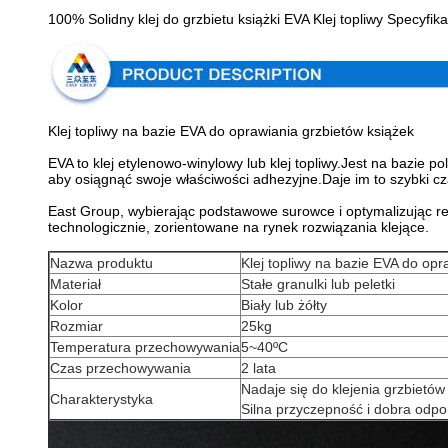
100% Solidny klej do grzbietu książki EVA Klej topliwy Specyfika
Klej topliwy na bazie EVA do oprawiania grzbietów książek
EVA to klej etylenowo-winylowy lub klej topliwy.Jest na bazie 
aby osiągnąć swoje właściwości adhezyjne.Daje im to szybki cza
East Group, wybierając podstawowe surowce i optymalizując 
technologicznie, zorientowane na rynek rozwiązania klejące.
Nazwa produktu
Klej topliwy na bazie EVA do opr
Materiał
Stałe granulki lub peletki
Kolor
Biały lub żółty
Rozmiar
25kg
Temperatura przechowywania
5~40ºC
Czas przechowywania
2 lata
Nadaje się do klejenia grzbietów
Charakterystyka
Silna przyczepność i dobra odp