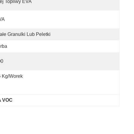
ej Topliwy EVA
VA
ałe Granulki Lub Peletki
rba
00
5 Kg/worek
VA VOC