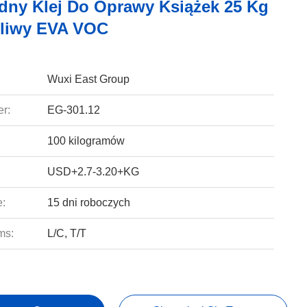
idny Klej Do Oprawy Książek 25 Kg
pliwy EVA VOC
Wuxi East Group
r:
EG-301.12
100 kilogramów
USD+2.7-3.20+KG
e:
15 dni roboczych
ms:
L/C, T/T