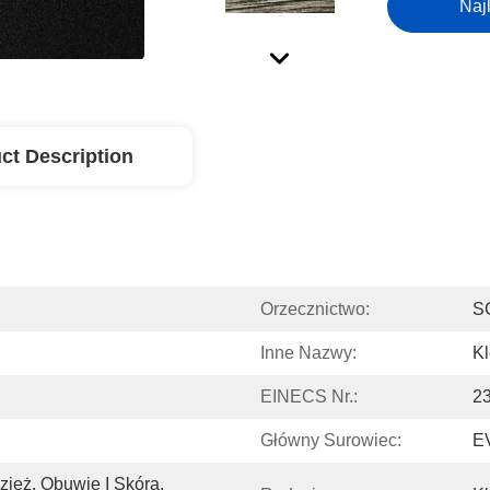
Naj
ct Description
Orzecznictwo:
S
Inne Nazwy:
Kl
EINECS Nr.:
2
Główny Surowiec:
E
ież, Obuwie I Skóra, 