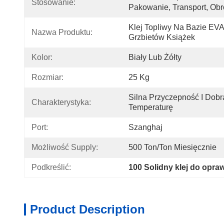
Stosowanie:
Pakowanie, Transport, Ob
Klej Topliwy Na Bazie EVA
Nazwa Produktu:
Grzbietów Książek
Kolor:
Biały Lub Żółty
Rozmiar:
25 Kg
Silna Przyczepność I Dobr
Charakterystyka:
Temperaturę
Port:
Szanghaj
Możliwość Supply:
500 Ton/ton Miesięcznie
Podkreślić:
100 Solidny klej do opra
Product Description