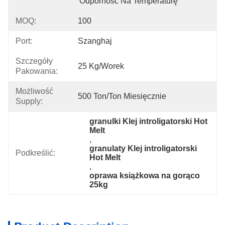
Odporność Na Temperaturę
MOQ:
100
Port:
Szanghaj
Szczegóły
25 Kg/worek
Pakowania:
Możliwość
500 Ton/ton Miesięcznie
Supply:
granulki Klej introligatorski Hot 
Melt
, 
granulaty Klej introligatorski 
Podkreślić:
Hot Melt
, 
oprawa książkowa na gorąco 
25kg