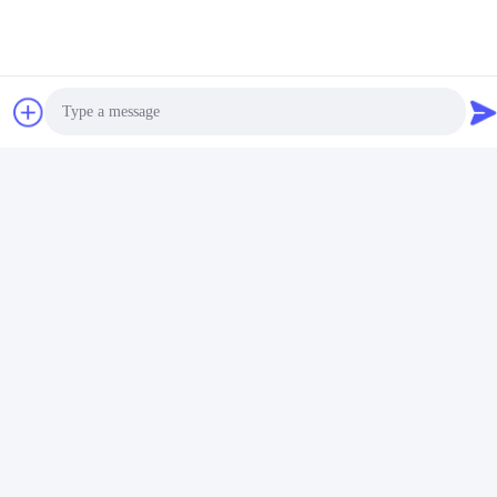
Pakowanie i dostawa
Photo
Video Call
Audio Call
FAQ
P: Czy jesteś firmą handlową lub producentem?
Odp .: Produkujemy w Chinach, koncentrując się na polu kleju
topliwego i kleju do fornirowania w formowaniu próżniowym
P: co możesz u nas kupić?
Klej topliwy, EVA, PSA, PUR i klej do formowania próżniowego.