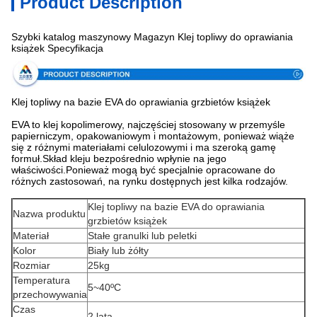
Product Description
Szybki katalog maszynowy Magazyn Klej topliwy do oprawiania
książek Specyfikacja
Klej topliwy na bazie EVA do oprawiania grzbietów książek
EVA to klej kopolimerowy, najczęściej stosowany w przemyśle
papierniczym, opakowaniowym i montażowym, ponieważ wiąże
się z różnymi materiałami celulozowymi i ma szeroką gamę
formuł.Skład kleju bezpośrednio wpłynie na jego
właściwości.Ponieważ mogą być specjalnie opracowane do
różnych zastosowań, na rynku dostępnych jest kilka rodzajów.
Klej topliwy na bazie EVA do oprawiania
Nazwa produktu
grzbietów książek
Materiał
Stałe granulki lub peletki
Kolor
Biały lub żółty
Rozmiar
25kg
Temperatura
5~40ºC
przechowywania
Czas
2 lata