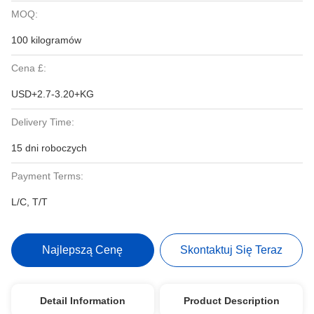
MOQ:
100 kilogramów
Cena £:
USD+2.7-3.20+KG
Delivery Time:
15 dni roboczych
Payment Terms:
L/C, T/T
Najlepszą Cenę
Skontaktuj Się Teraz
Detail Information
Product Description