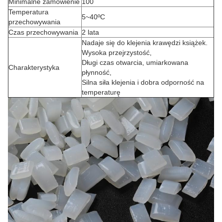
Minimalne zamówienie
100
Temperatura
5~40ºC
przechowywania
Czas przechowywania
2 lata
Nadaje się do klejenia krawędzi książek.
Wysoka przejrzystość,
Długi czas otwarcia, umiarkowana
Charakterystyka
płynność,
Silna siła klejenia i dobra odporność na
temperaturę