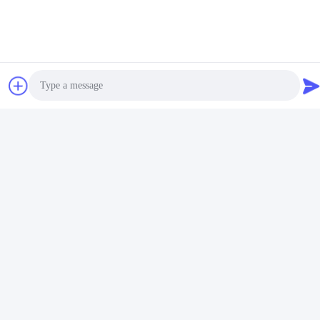
Pakowanie i dostawa
Photo
Video Call
Audio Call
Często zadawane pytania
P: Czy jesteś firmą handlową lub producentem?
Odp .: Produkujemy w Chinach, koncentrując się na kleju
topliwym i formowaniu próżniowym kleju do forniru
P: co możesz u nas kupić?
Klej termotopliwy, EVA, PSA, PUR i klej do licowania formowany