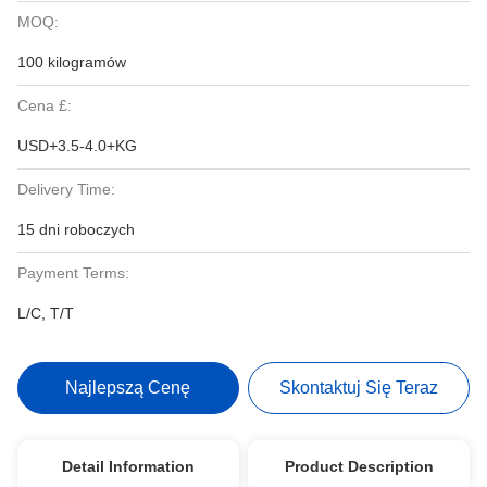
MOQ:
100 kilogramów
Cena £:
USD+3.5-4.0+KG
Delivery Time:
15 dni roboczych
Payment Terms:
L/C, T/T
Najlepszą Cenę
Skontaktuj Się Teraz
Detail Information
Product Description