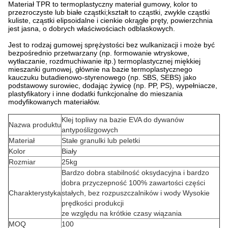
Materiał TPR to termoplastyczny materiał gumowy, kolor to
przezroczyste lub białe cząstki;kształt to cząstki, zwykle cząstki
kuliste, cząstki elipsoidalne i cienkie okrągłe pręty, powierzchnia
jest jasna, o dobrych właściwościach odblaskowych.
Jest to rodzaj gumowej sprężystości bez wulkanizacji i może być
bezpośrednio przetwarzany (np. formowanie wtryskowe,
wytłaczanie, rozdmuchiwanie itp.) termoplastycznej miękkiej
mieszanki gumowej, głównie na bazie termoplastycznego
kauczuku butadienowo-styrenowego (np. SBS, SEBS) jako
podstawowy surowiec, dodając żywicę (np. PP, PS), wypełniacze,
plastyfikatory i inne dodatki funkcjonalne do mieszania
modyfikowanych materiałów.
Klej topliwy na bazie EVA do dywanów
Nazwa produktu
antypoślizgowych
Materiał
Stałe granulki lub peletki
Kolor
Biały
Rozmiar
25kg
Bardzo dobra stabilność oksydacyjna i bardzo
dobra przyczepność 100% zawartości części
Charakterystyka
stałych, bez rozpuszczalników i wody Wysokie
prędkości produkcji
ze względu na krótkie czasy wiązania
MOQ
100