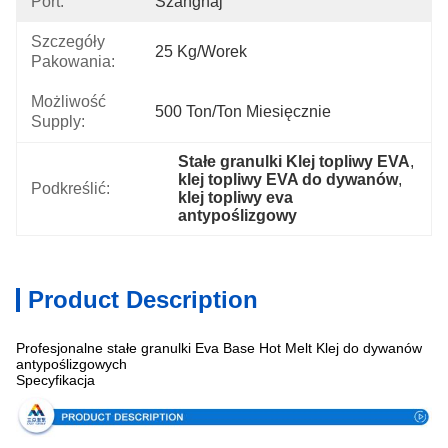
Port:
Szanghaj
Szczegóły
25 Kg/worek
Pakowania:
Możliwość
500 Ton/ton Miesięcznie
Supply:
Stałe granulki Klej topliwy EVA
, 
klej topliwy EVA do dywanów
, 
Podkreślić:
klej topliwy eva 
antypoślizgowy
Product Description
Profesjonalne stałe granulki Eva Base Hot Melt Klej do dywanów
antypoślizgowych
Specyfikacja