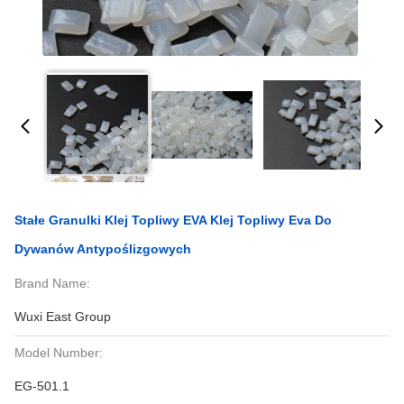
Stałe Granulki Klej Topliwy EVA Klej Topliwy Eva Do
Dywanów Antypoślizgowych
Brand Name:
Wuxi East Group
Model Number:
EG-501.1