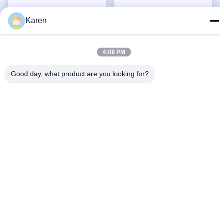
Odporność na hydrolizę kleju
Biały mleczny klej topliwy
Karen
topliwego poliolefinowego o
poliolefinowy Nr CAS 9009-
wysokiej lepkości po
54-5 Blokowy kształt
Najlepszą cenę
Najlepszą cenę
kompozycie
poduszki
4:08 PM
Good day, what product are you looking for?
Media społecznościowe
Szybki kontakt
teren