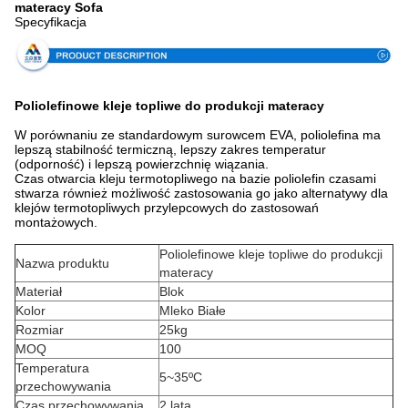
materacy Sofa
Specyfikacja
Poliolefinowe kleje topliwe do produkcji materacy
W porównaniu ze standardowym surowcem EVA, poliolefina ma
lepszą stabilność termiczną, lepszy zakres temperatur
(odporność) i lepszą powierzchnię wiązania.
Czas otwarcia kleju termotopliwego na bazie poliolefin czasami
stwarza również możliwość zastosowania go jako alternatywy dla
klejów termotopliwych przylepcowych do zastosowań
montażowych.
Poliolefinowe kleje topliwe do produkcji
Nazwa produktu
materacy
Materiał
Blok
Kolor
Mleko Białe
Rozmiar
25kg
MOQ
100
Temperatura
5~35ºC
przechowywania
Czas przechowywania
2 lata