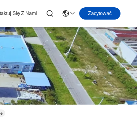
aktuj Się Z Nami
Zacytować
ie