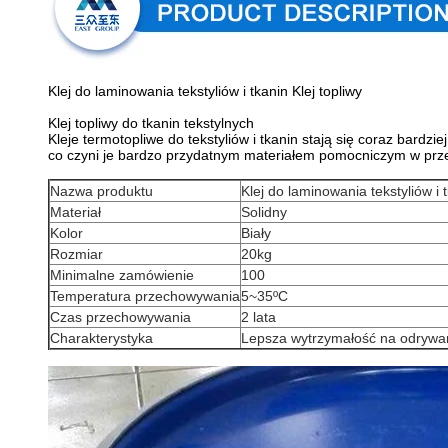
Klej do laminowania tekstyliów i tkanin Klej topliwy
Klej topliwy do tkanin tekstylnych
Kleje termotopliwe do tekstyliów i tkanin stają się coraz bar
co czyni je bardzo przydatnym materiałem pomocniczym w pr
Nazwa produktu
Klej do laminowania tekstyliów i t
Materiał
Solidny
Kolor
Biały
Rozmiar
20kg
Minimalne zamówienie
100
Temperatura przechowywania
5~35ºC
Czas przechowywania
2 lata
Charakterystyka
Lepsza wytrzymałość na odrywani