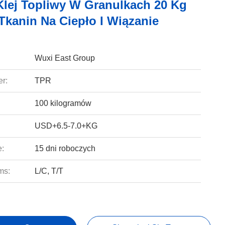
Klej Topliwy W Granulkach 20 Kg
Tkanin Na Ciepło I Wiązanie
Wuxi East Group
r:
TPR
100 kilogramów
USD+6.5-7.0+KG
e:
15 dni roboczych
ms:
L/C, T/T