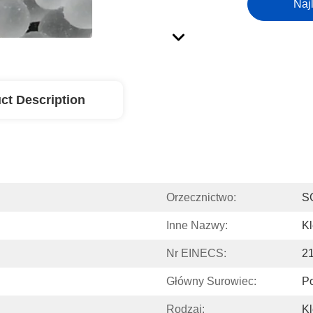
Naj
ct Description
Orzecznictwo:
S
Inne Nazwy:
Kl
Nr EINECS:
2
Główny Surowiec:
Po
Rodzaj:
Kl