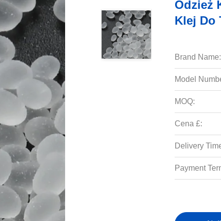
Odzież 
Klej Do 
Brand Name:
Model Numbe
MOQ:
Cena £:
Delivery Tim
Payment Ter