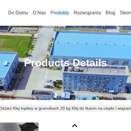
Do Domu
O Nas
Produkty
Rozwiązania
Blog
Skont
Products Details
Odzież Klej topliwy w granulkach 20 kg Klej do tkanin na ciepło i wiązan