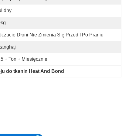
lidny
0kg
czucie Dłoni Nie Zmienia Się Przed I Po Praniu
zanghaj
5 + Ton + Miesięcznie
eju do tkanin Heat And Bond