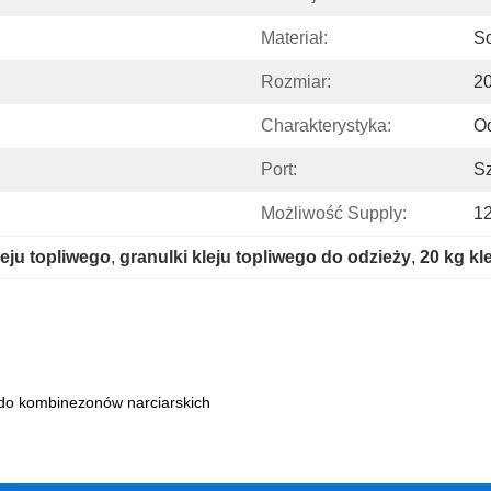
Materiał:
So
Rozmiar:
2
Charakterystyka:
Od
Port:
S
Możliwość Supply:
12
leju topliwego
, 
granulki kleju topliwego do odzieży
, 
20 kg kl
 do kombinezonów narciarskich