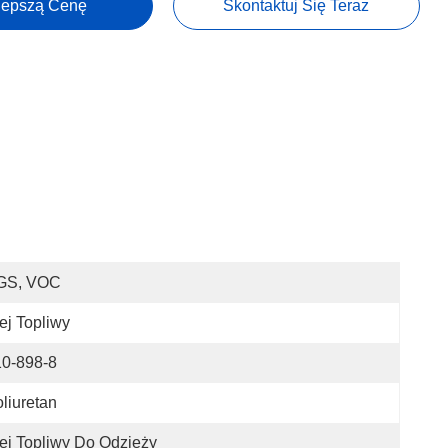
lepszą Cenę
Skontaktuj Się Teraz
GS, VOC
ej Topliwy
10-898-8
liuretan
ej Topliwy Do Odzieży