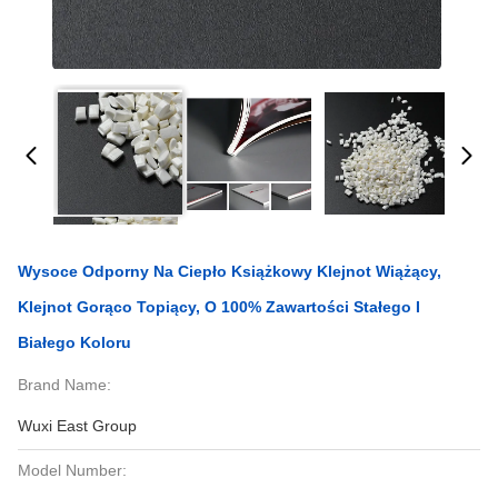
Wysoce Odporny Na Ciepło Książkowy Klejnot Wiążący,
Klejnot Gorąco Topiący, O 100% Zawartości Stałego I
Białego Koloru
Brand Name:
Wuxi East Group
Model Number: