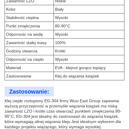
Zawartość LZO
Niskie
Kolor
Biały
Stabilność cieplna
Wysoki
Punkt zmiękczenia
80-90°C
Odporność na wodę
Wysoki
Zawartość stałej masy
100%
Godziny otwarcia
Krótki
Odporność na ciepło
Wysoki
Materiał
EVA - klejnot gorąco topiący
Zastosowanie
Klej do wiązania książek
Zastosowanie:
Klej ciepło roztopiony EG-304 firmy Wuxi East Group zapewnia
wyższą przyczepność w przemyśle wiązania książek.ma niską
zawartość LZO i krótki czas otwarciaZ punktem zmiękczenia 80-
90°C, EG-304 jest idealny do zastosowań do wiązania książek,
które wymagają silnej wiązania kleju.Jest idealnym wyborem dla
każdego projektu wiążącego, który wymaga wysokiej