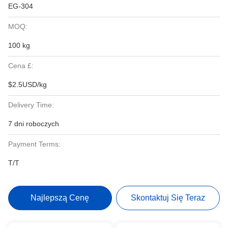
EG-304
MOQ:
100 kg
Cena £:
$2.5USD/kg
Delivery Time:
7 dni roboczych
Payment Terms:
T/T
Najlepszą Cenę
Skontaktuj Się Teraz