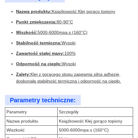
Nazwa produktu:
Książkowość Klej gorąco topiony
Punkt zmiękczenia:
80-90°C
Wiszkość:
5000-6000mpa.s (160°C)
Stabilność termiczna:
Wysoki
Zawartość stałej masy:
100%
Odporność na ciepło:
Wysoki
Zalety:
Klej z gorącego stopu zapewnia silną adhezję,
doskonałą stabilność termiczną i odporność na ciepło.
Parametry techniczne:
Parametry
Szczegóły
Nazwa produktu
Książkowość Klej gorąco topiony
Wiszkość
5000-6000mpa.s (160°C)