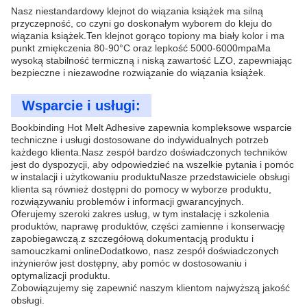
Nasz niestandardowy klejnot do wiązania książek ma silną
przyczepność, co czyni go doskonałym wyborem do kleju do
wiązania książek.Ten klejnot gorąco topiony ma biały kolor i ma
punkt zmiękczenia 80-90°C oraz lepkość 5000-6000mpaMa
wysoką stabilność termiczną i niską zawartość LZO, zapewniając
bezpieczne i niezawodne rozwiązanie do wiązania książek.
Wsparcie i usługi:
Bookbinding Hot Melt Adhesive zapewnia kompleksowe wsparcie
techniczne i usługi dostosowane do indywidualnych potrzeb
każdego klienta.Nasz zespół bardzo doświadczonych techników
jest do dyspozycji, aby odpowiedzieć na wszelkie pytania i pomóc
w instalacji i użytkowaniu produktuNasze przedstawiciele obsługi
klienta są również dostępni do pomocy w wyborze produktu,
rozwiązywaniu problemów i informacji gwarancyjnych.
Oferujemy szeroki zakres usług, w tym instalację i szkolenia
produktów, naprawę produktów, części zamienne i konserwację
zapobiegawczą.z szczegółową dokumentacją produktu i
samouczkami onlineDodatkowo, nasz zespół doświadczonych
inżynierów jest dostępny, aby pomóc w dostosowaniu i
optymalizacji produktu.
Zobowiązujemy się zapewnić naszym klientom najwyższą jakość
obsługi.