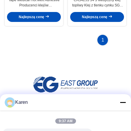
Producenci klejów
topliwy Klej z tlenku cynku SGS
termotopliwych wrażliwych na
VOC
nacisk
Najlepszą cenę
Najlepszą cenę
1
Karen
Media społecznościowe
9:37 AM