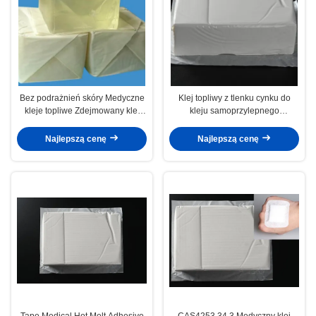
Bez podrażnień skóry Medyczne
Klej topliwy z tlenku cynku do
kleje topliwe Zdejmowany klej
kleju samoprzylepnego
wrażliwy na nacisk
wrażliwego na nacisk taśmy
Najlepszą cenę
Najlepszą cenę
Tape Medical Hot Melt Adhesive
CAS4253 34 3 Medyczny klej