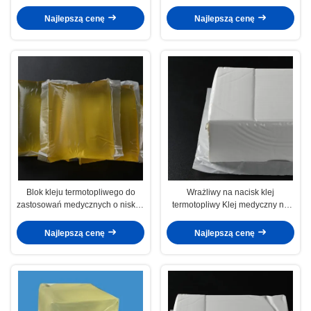
Taśma uszczelniająca do szwów
Najlepszą cenę
Najlepszą cenę
Blok kleju termotopliwego do
Wrażliwy na nacisk klej
zastosowań medycznych o niskiej
termotopliwy Klej medyczny na
temperaturze wrażliwy na nacisk
bazie tlenku cynku
Najlepszą cenę
Najlepszą cenę