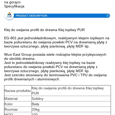
na gorąco
Specyfikacja
Klej do owijania profili do drewna Klej topliwy PUR
EG-801 jest jednoskładnikowym, reaktywnym klejem topliwym na
bazie poliuretanu do owijania powłoki PCV na drewnianą płytę z
tworzywa sztucznego, płytę piankową, płytę MDF itp.
Wuxi East Group posiada wiele rodzajów klejów przylepcowych
do obróbki drewna.
Jest to jednoskładnikowy reaktywny klej topliwy na bazie
poliuretanu do owijania powłoki PCV na drewnianą płytę z
tworzywa sztucznego, płytę piankową, płytę MDF itp.
Jest szeroko stosowany do laminowania PVC i TPU do owijania
profili drewnianych i aluminiowych.
Klej do owijania profili do drewna Klej topliwy
Nazwa produktu
PUR
Materiał
Solidny
Kolor
Biały
Rozmiar
20kg
MOQ
100