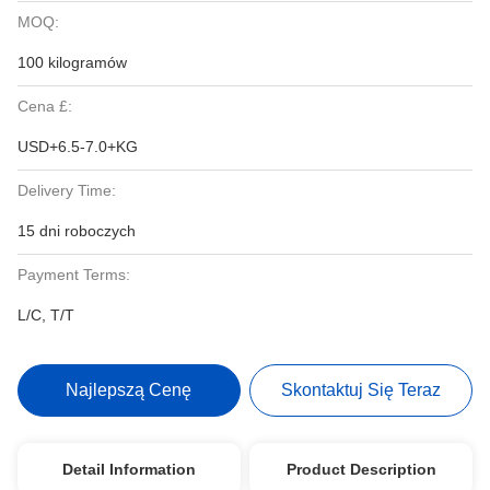
MOQ:
100 kilogramów
Cena £:
USD+6.5-7.0+KG
Delivery Time:
15 dni roboczych
Payment Terms:
L/C, T/T
Najlepszą Cenę
Skontaktuj Się Teraz
Detail Information
Product Description