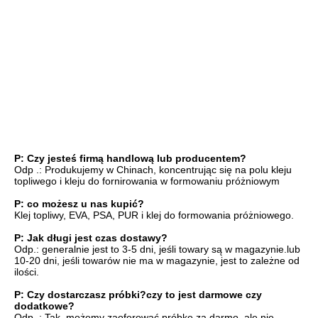
FAQ
P: Czy jesteś firmą handlową lub producentem?
Odp .: Produkujemy w Chinach, koncentrując się na polu kleju 
topliwego i kleju do fornirowania w formowaniu próżniowym
P: co możesz u nas kupić?
Klej topliwy, EVA, PSA, PUR i klej do formowania próżniowego.
P: Jak długi jest czas dostawy?
Odp.: generalnie jest to 3-5 dni, jeśli towary są w magazynie.lub 
10-20 dni, jeśli towarów nie ma w magazynie, jest to zależne od 
ilości.
P: Czy dostarczasz próbki?czy to jest darmowe czy 
dodatkowe?
Odp .: Tak, możemy zaoferować próbkę za darmo, ale nie 