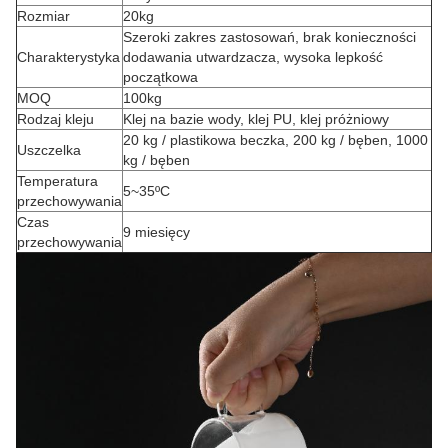
Rozmiar
20kg
Szeroki zakres zastosowań, brak konieczności
Charakterystyka
dodawania utwardzacza, wysoka lepkość
początkowa
MOQ
100kg
Rodzaj kleju
Klej na bazie wody, klej PU, klej próżniowy
20 kg / plastikowa beczka, 200 kg / bęben, 1000
Uszczelka
kg / bęben
Temperatura
5~35ºC
przechowywania
Czas
9 miesięcy
przechowywania