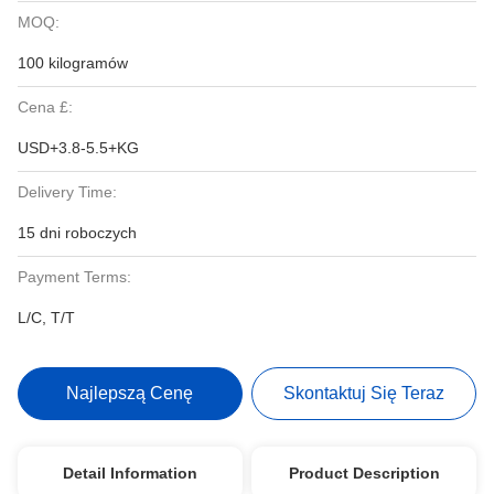
MOQ:
100 kilogramów
Cena £:
USD+3.8-5.5+KG
Delivery Time:
15 dni roboczych
Payment Terms:
L/C, T/T
Najlepszą Cenę
Skontaktuj Się Teraz
Detail Information
Product Description