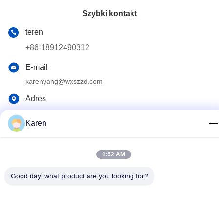
Szybki kontakt
teren
+86-18912490312
E-mail
karenyang@wxszzd.com
Adres
Pokój 701-702, nr 16 Huayun Road, Strefa Rozwoju
Gospodarczego i Technologii, Wuxi
Karen
Polityka prywatności
|
Sitemap
1:52 AM
Chiny dobre. Jakość Klej topliwy PUR Sprzedawca. 2022-2026
Good day, what product are you looking for?
Wuxi East Group Trading Co.,Ltd Wszystkie. Prawa zastrzeżone.