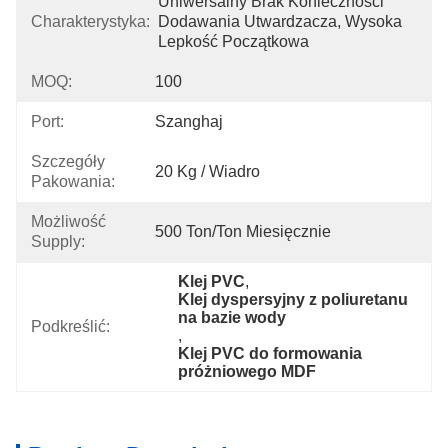
Uniwersalny Brak Konieczności 
Charakterystyka:
Dodawania Utwardzacza, Wysoka 
Lepkość Początkowa
MOQ:
100
Port:
Szanghaj
Szczegóły
20 Kg / Wiadro
Pakowania:
Możliwość
500 Ton/ton Miesięcznie
Supply:
Klej PVC
, 
Klej dyspersyjny z poliuretanu 
na bazie wody
Podkreślić:
, 
Klej PVC do formowania 
próżniowego MDF