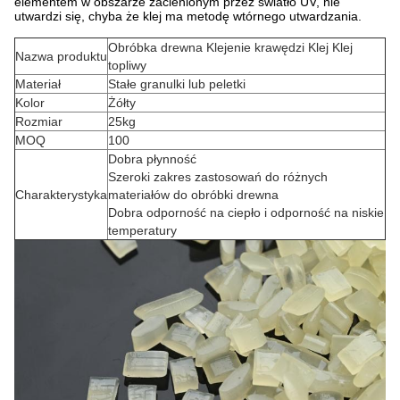
elementem w obszarze zacienionym przez światło UV, nie
utwardzi się, chyba że klej ma metodę wtórnego utwardzania.
Obróbka drewna Klejenie krawędzi Klej Klej
Nazwa produktu
topliwy
Materiał
Stałe granulki lub peletki
Kolor
Żółty
Rozmiar
25kg
MOQ
100
Dobra płynność
Szeroki zakres zastosowań do różnych
Charakterystyka
materiałów do obróbki drewna
Dobra odporność na ciepło i odporność na niskie
temperatury