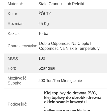
Materiał:
Stałe Granulki Lub Peletki
Kolor:
ŻÓŁTY
Rozmiar:
25 Kg
Kształt:
Torba
Dobra Odporność Na Ciepło I 
Charakterystyka:
Odporność Na Niskie Temperatury
MOQ:
100
Port:
Szanghaj
Możliwość
500 Ton/ton Miesięcznie
Supply:
Klej topliwy do drewna PVC
, 
klej topliwy do obróbki drewna 
okleinowanie krawędzi
Podkreślić:
, 
najlepsze gorące kleje w 