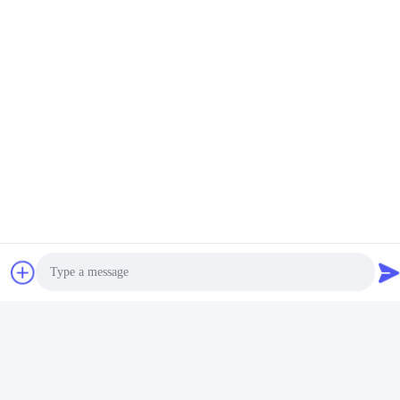
Pakowanie i dostawa
FAQ
P: Czy jesteś firmą handlową lub producentem?
Odp .: Produkujemy w Chinach, koncentrując się na polu kleju
topliwego i kleju do fornirowania w formowaniu próżniowym
Photo
P: co możesz u nas kupić?