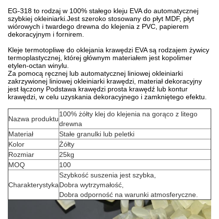
EG-318 to rodzaj w 100% stałego kleju EVA do automatycznej
szybkiej okleiniarki.Jest szeroko stosowany do płyt MDF, płyt
wiórowych i twardego drewna do klejenia z PVC, papierem
dekoracyjnym i fornirem.
Kleje termotopliwe do oklejania krawędzi EVA są rodzajem żywicy
termoplastycznej, której głównym materiałem jest kopolimer
etylen-octan winylu.
Za pomocą ręcznej lub automatycznej liniowej okleiniarki
zakrzywionej liniowej okleiniarki krawędzi, materiał dekoracyjny
jest łączony Podstawa krawędzi prosta krawędź lub kontur
krawędzi, w celu uzyskania dekoracyjnego i zamkniętego efektu.
100% żółty klej do klejenia na gorąco z litego
Nazwa produktu
drewna
Materiał
Stałe granulki lub peletki
Kolor
Żółty
Rozmiar
25kg
MOQ
100
Szybkość suszenia jest szybka,
Charakterystyka
Dobra wytrzymałość,
Dobra odporność na warunki atmosferyczne.