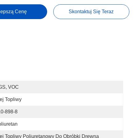
lepszą Cenę
Skontaktuj Się Teraz
GS, VOC
ej Topliwy
10-898-8
liuretan
ej Topliwy Poliuretanowy Do Obróbki Drewna