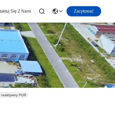
aktuj Się Z Nami
Zacytować
ej reaktywny PUR