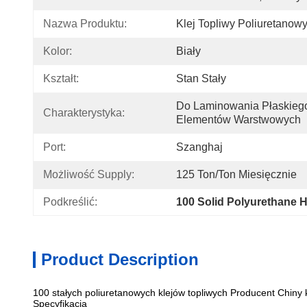
Nazwa Produktu:
Klej Topliwy Poliuretano
Kolor:
Biały
Kształt:
Stan Stały
Do Laminowania Płaskiego
Charakterystyka:
Elementów Warstwowych
Port:
Szanghaj
Możliwość Supply:
125 Ton/ton Miesięcznie
Podkreślić:
100 Solid Polyurethane H
Product Description
100 stałych poliuretanowych klejów topliwych Producent Chiny
Specyfikacja