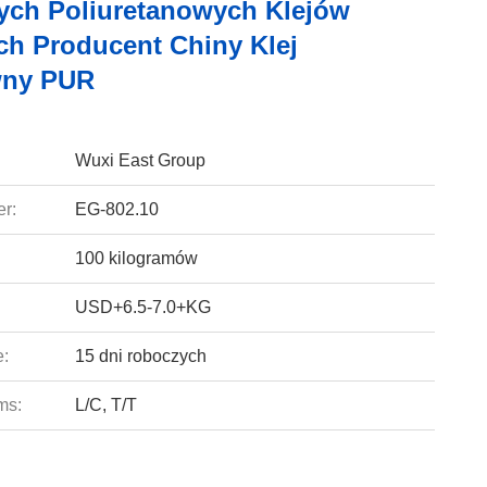
łych Poliuretanowych Klejów
ch Producent Chiny Klej
wny PUR
Wuxi East Group
r:
EG-802.10
100 kilogramów
USD+6.5-7.0+KG
e:
15 dni roboczych
ms:
L/C, T/T