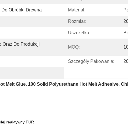
wy Do Obróbki Drewna
Materiał:
Po
Rozmiar:
2
Uszczelka:
B
 Oraz Do Produkcji 
MOQ:
1
Szczegóły Pakowania:
20
ot Melt Glue
, 
100 Solid Polyurethane Hot Melt Adhesive
, 
Chi
 klej reaktywny PUR