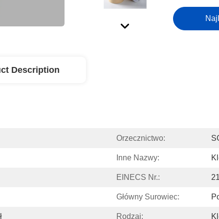
Naj
ct Description
Orzecznictwo:
S
Inne Nazwy:
Kl
EINECS Nr.:
2
Główny Surowiec:
Po
ł
Rodzaj:
Kl