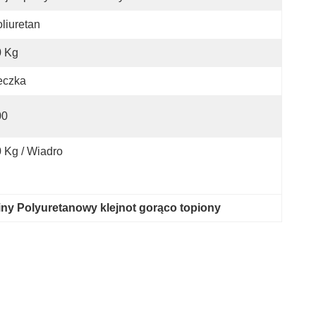
liuretan
0 Kg
eczka
00
 Kg / Wiadro
ny Polyuretanowy klejnot gorąco topiony