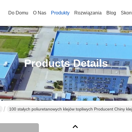
Do Domu
O Nas
Produkty
Rozwiązania
Blog
Skont
Products Details
a
100 stałych poliuretanowych klejów topliwych Producent Chiny kl