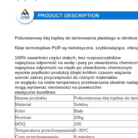
Poliuretanowy klej topliwy do laminowania płaskiego w obróbc
Kleje termotopliwe PUR są nietoksyczne, szybkowiążące, ofer
100% zawartości części stałych, bez rozpuszczalników
najwyższa odporność na wodę i parę po utwardzeniu chemicz
najwyższa odporność na ciepło po utwardzeniu chemicznym
wysokie prędkości produkcji dzięki krótkim czasom wiązania
szeroki zakres przyczepności do różnych materiałów
ze względu na niskie temperatury przetwarzania idealnie nadają 
mogą wyrównać nierówności na powierzchni
elastyczne bondlines
Nazwa produktu
Poliuretanowy klej topliwy do l
Materiał
Solidny
Kolor
Biały
Rozmiar
20kg
MOQ
100
Temperatura przechowywania
5~35ºC
Czas przechowywania
9 miesięcy