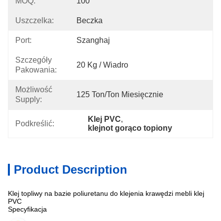
MOQ:
100
Uszczelka:
Beczka
Port:
Szanghaj
Szczegóły
20 Kg / Wiadro
Pakowania:
Możliwość
125 Ton/ton Miesięcznie
Supply:
Klej PVC
, 
Podkreślić:
klejnot gorąco topiony
Product Description
Klej topliwy na bazie poliuretanu do klejenia krawędzi mebli klej
PVC
Specyfikacja