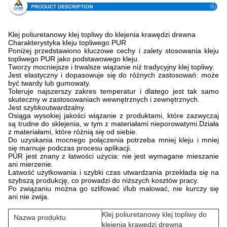
Klej poliuretanowy klej topliwy do klejenia krawędzi drewna
Charakterystyka kleju topliwego PUR
Poniżej przedstawiono kluczowe cechy i zalety stosowania kleju
topliwego PUR jako podstawowego kleju.
Tworzy mocniejsze i trwalsze wiązanie niż tradycyjny klej topliwy.
Jest elastyczny i dopasowuje się do różnych zastosowań: może
być twardy lub gumowaty.
Toleruje najszerszy zakres temperatur i dlatego jest tak samo
skuteczny w zastosowaniach wewnętrznych i zewnętrznych.
Jest szybkoutwardzalny.
Osiąga wysokiej jakości wiązanie z produktami, które zazwyczaj
są trudne do sklejenia, w tym z materiałami nieporowatymi.Działa
z materiałami, które różnią się od siebie.
Do uzyskania mocnego połączenia potrzeba mniej kleju i mniej
się marnuje podczas procesu aplikacji.
PUR jest znany z łatwości użycia: nie jest wymagane mieszanie
ani mierzenie.
Łatwość użytkowania i szybki czas utwardzania przekłada się na
szybszą produkcję, co prowadzi do niższych kosztów pracy.
Po związaniu można go szlifować i/lub malować, nie kurczy się
ani nie zwija.
Klej poliuretanowy klej topliwy do
Nazwa produktu
klejenia krawędzi drewna