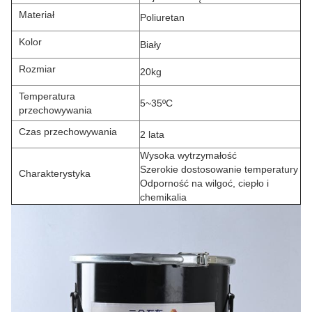
Materiał
Poliuretan
Kolor
Biały
Rozmiar
20kg
Temperatura
5~35ºC
przechowywania
Czas przechowywania
2 lata
Wysoka wytrzymałość
Szerokie dostosowanie temperatury
Charakterystyka
Odporność na wilgoć, ciepło i
chemikalia