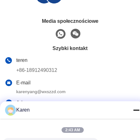
Media społecznościowe
Szybki kontakt
teren
+86-18912490312
E-mail
karenyang@wxszzd.com
Adres
Karen
Pokój 701-702, nr 16 Huayun Road, Strefa Rozwoju
Gospodarczego i Technologii, Wuxi
2:43 AM
Polityka prywatności
|
Sitemap