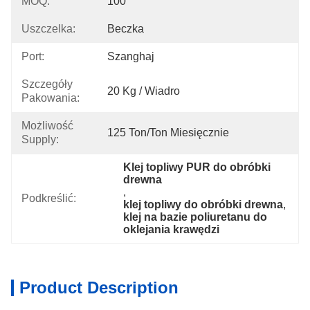
MOQ:
100
Uszczelka:
Beczka
Port:
Szanghaj
Szczegóły
20 Kg / Wiadro
Pakowania:
Możliwość
125 Ton/ton Miesięcznie
Supply:
Klej topliwy PUR do obróbki 
drewna
, 
Podkreślić:
klej topliwy do obróbki drewna
, 
klej na bazie poliuretanu do 
oklejania krawędzi
Product Description