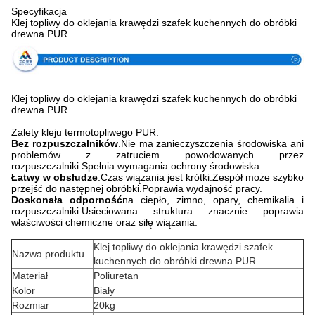
Specyfikacja
Klej topliwy do oklejania krawędzi szafek kuchennych do obróbki
drewna PUR
Klej topliwy do oklejania krawędzi szafek kuchennych do obróbki
drewna PUR
Zalety kleju termotopliwego PUR:
Bez rozpuszczalników
.Nie ma zanieczyszczenia środowiska ani
problemów z zatruciem powodowanych przez
rozpuszczalniki.Spełnia wymagania ochrony środowiska.
Łatwy w obsłudze
.Czas wiązania jest krótki.Zespół może szybko
przejść do następnej obróbki.Poprawia wydajność pracy.
Doskonała odporność
na ciepło, zimno, opary, chemikalia i
rozpuszczalniki.Usieciowana struktura znacznie poprawia
właściwości chemiczne oraz siłę wiązania.
Klej topliwy do oklejania krawędzi szafek
Nazwa produktu
kuchennych do obróbki drewna PUR
Materiał
Poliuretan
Kolor
Biały
Rozmiar
20kg