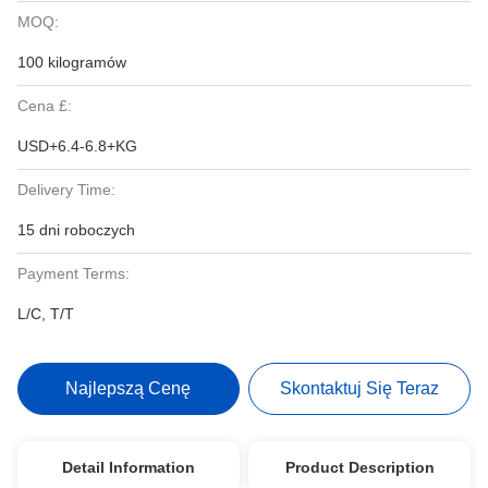
MOQ:
100 kilogramów
Cena £:
USD+6.4-6.8+KG
Delivery Time:
15 dni roboczych
Payment Terms:
L/C, T/T
Najlepszą Cenę
Skontaktuj Się Teraz
Detail Information
Product Description