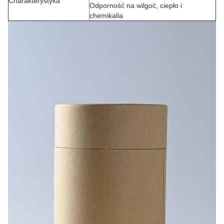
Charakterystyka
Odporność na wilgoć, ciepło i
chemikalia