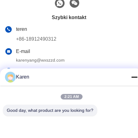
Szybki kontakt
teren
+86-18912490312
E-mail
karenyang@wxszzd.com
Adres
Karen
Pokój 701-702, nr 16 Huayun Road, Strefa Rozwoju
Gospodarczego i Technologii, Wuxi
2:21 AM
Polityka prywatności
|
Sitemap
Good day, what product are you looking for?
Chiny dobre. Jakość Klej topliwy PUR Sprzedawca. 2022-2026
Wuxi East Group Trading Co.,Ltd Wszystkie. Prawa zastrzeżone.