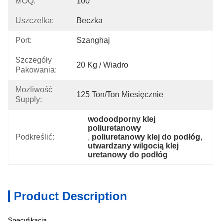
MOQ:
100
Uszczelka:
Beczka
Port:
Szanghaj
Szczegóły
20 Kg / Wiadro
Pakowania:
Możliwość
125 Ton/ton Miesięcznie
Supply:
wodoodporny klej 
poliuretanowy
Podkreślić:
, 
poliuretanowy klej do podłóg
, 
utwardzany wilgocią klej 
uretanowy do podłóg
Product Description
Specyfikacja