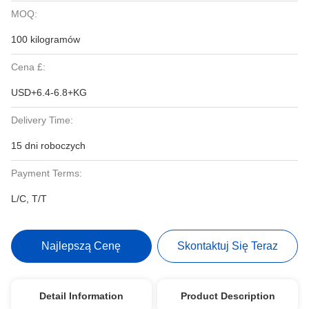
MOQ:
100 kilogramów
Cena £:
USD+6.4-6.8+KG
Delivery Time:
15 dni roboczych
Payment Terms:
L/C, T/T
Najlepszą Cenę
Skontaktuj Się Teraz
Detail Information
Product Description