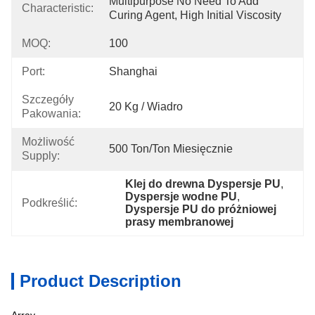
Multipurpose No Need To Add 
Characteristic:
Curing Agent, High Initial Viscosity
MOQ:
100
Port:
Shanghai
Szczegóły
20 Kg / Wiadro
Pakowania:
Możliwość
500 Ton/ton Miesięcznie
Supply:
Klej do drewna Dyspersje PU
, 
Dyspersje wodne PU
, 
Podkreślić:
Dyspersje PU do próżniowej 
prasy membranowej
Product Description