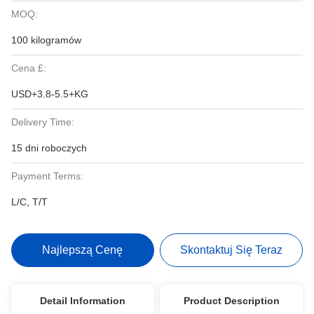
MOQ:
100 kilogramów
Cena £:
USD+3.8-5.5+KG
Delivery Time:
15 dni roboczych
Payment Terms:
L/C, T/T
Najlepszą Cenę
Skontaktuj Się Teraz
Detail Information
Product Description