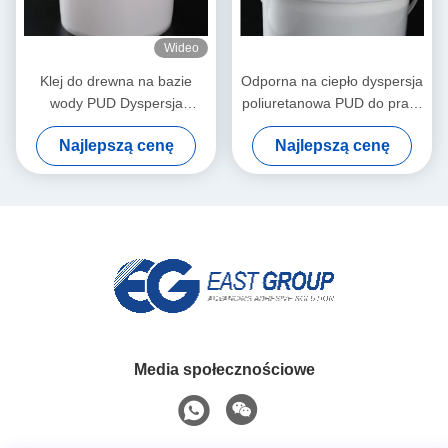
Wideo
Klej do drewna na bazie
Odporna na ciepło dyspersja
wody PUD Dyspersja
poliuretanowa PUD do prasy
poliuretanowa Membrana
próżniowej membranowej
Najlepszą cenę
Najlepszą cenę
PVC 3D Formowanie
próżniowe
Media społecznościowe