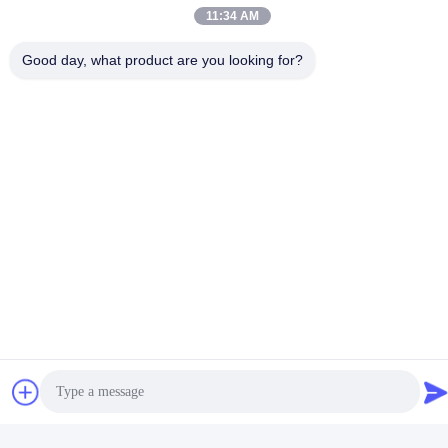
Media społecznościowe
11:34 AM
Good day, what product are you looking for?
Szybki kontakt
teren
+86-18912490312
E-mail
karenyang@wxszzd.com
Adres
Pokój 701-702, nr 16 Huayun Road, Strefa Rozwoju
Gospodarczego i Technologii, Wuxi
Polityka prywatności
|
Sitemap
Chiny dobre. Jakość Klej topliwy PUR Sprzedawca. 2022-2026
Wuxi East Group Trading Co.,Ltd Wszystkie. Prawa zastrzeżone.