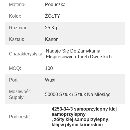
Materiał:
Poduszka
Kolor:
ŻÓŁTY
Rozmiar:
25 Kg
Kształt:
Karton
Nadaje Się Do Zamykania 
Charakterystyka:
Ekspresowych Toreb Dworskich.
MOQ:
100
Port:
Wuxi
Możliwość
50000 Sztuk / Sztuk Na Miesiąc
Supply:
4253-34-3 samoprzylepny klej 
samoprzylepny
Podkreślić:
, 
żółty klej samoprzylepny
, 
klej w płynie kurierskim