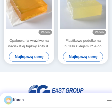
Wideo
Wideo
Opakowania wrażliwe na
Plastikowe pudełko na
nacisk Klej topliwy żółty do
butelki z klejem PSA do
mokrych plastikowych
samoprzylepnego papieru
Najlepszą cenę
Najlepszą cenę
okładek
etykietowego
Karen