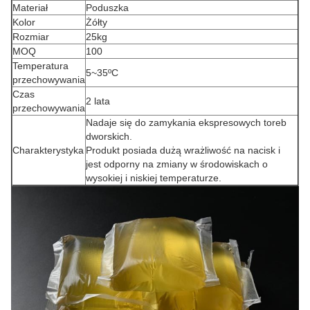
Materiał
Poduszka
Kolor
Żółty
Rozmiar
25kg
MOQ
100
Temperatura
5~35ºC
przechowywania
Czas
2 lata
przechowywania
Nadaje się do zamykania ekspresowych toreb
dworskich.
Charakterystyka
Produkt posiada dużą wrażliwość na nacisk i
jest odporny na zmiany w środowiskach o
wysokiej i niskiej temperaturze.