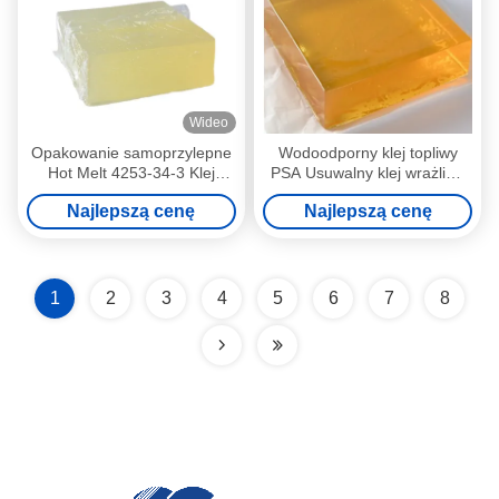
Wideo
Opakowanie samoprzylepne
Wodoodporny klej topliwy
Hot Melt 4253-34-3 Klej
PSA Usuwalny klej wrażliwy
wrażliwy na nacisk PSA
na nacisk
Najlepszą cenę
Najlepszą cenę
1
2
3
4
5
6
7
8