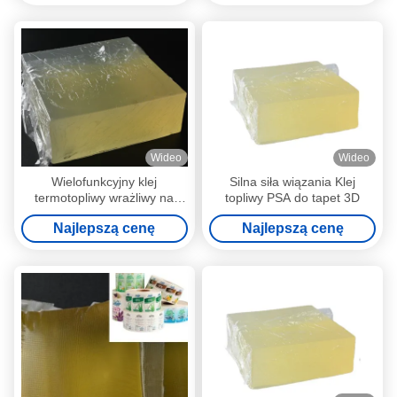
Wideo
Wideo
Wielofunkcyjny klej
Silna siła wiązania Klej
termotopliwy wrażliwy na
topliwy PSA do tapet 3D
nacisk do etykiet
Najlepszą cenę
Najlepszą cenę
samoprzylepnych