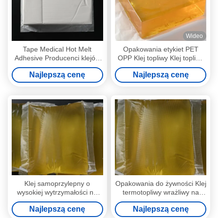
Wideo
Tape Medical Hot Melt
Opakowania etykiet PET
Adhesive Producenci klejów
OPP Klej topliwy Klej topliwy
termotopliwych wrażliwych na
wrażliwy na nacisk
Najlepszą cenę
Najlepszą cenę
nacisk
Klej samoprzylepny o
Opakowania do żywności Klej
wysokiej wytrzymałości na
termotopliwy wrażliwy na
odrywanie na gorąco klej do
ciśnienie
Najlepszą cenę
Najlepszą cenę
tapet 4253-34-3
Bezrozpuszczalnikowy żółty