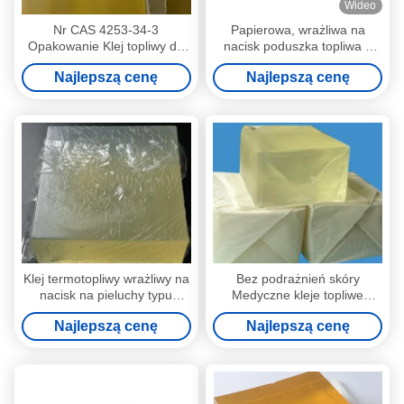
Wideo
Nr CAS 4253-34-3
Papierowa, wrażliwa na
Opakowanie Klej topliwy do
nacisk poduszka topliwa z
papieru Etykieta foliowa OPP
tworzywa sztucznego typu
Najlepszą cenę
Najlepszą cenę
PET
Ultimate Adhesion
Klej termotopliwy wrażliwy na
Bez podrażnień skóry
nacisk na pieluchy typu
Medyczne kleje topliwe
jasnożółty
Zdejmowany klej wrażliwy na
Najlepszą cenę
Najlepszą cenę
nacisk