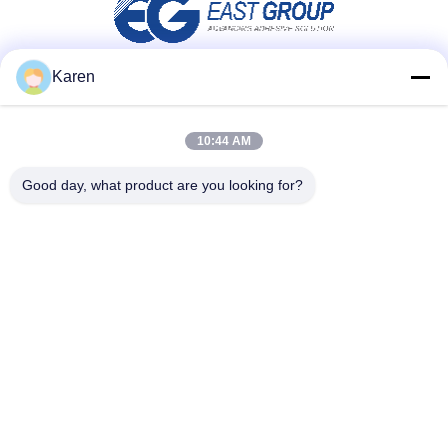
Karen
Media społecznościowe
10:44 AM
Good day, what product are you looking for?
Szybki kontakt
teren
+86-18912490312
E-mail
karenyang@wxszzd.com
Adres
Pokój 701-702, nr 16 Huayun Road, Strefa Rozwoju
Gospodarczego i Technologii, Wuxi