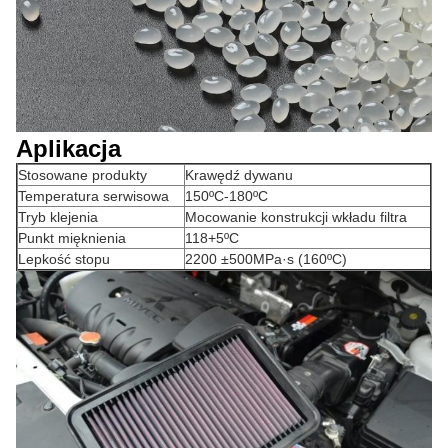
Aplikacja
Stosowane produkty
Krawędź dywanu
Temperatura serwisowa
150ºC-180ºC
Tryb klejenia
Mocowanie konstrukcji wkładu filtra
Punkt mięknienia
118+5ºC
Lepkość stopu
2200 ±500MPa·s (160ºC)