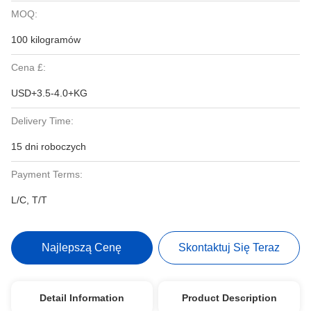
MOQ:
100 kilogramów
Cena £:
USD+3.5-4.0+KG
Delivery Time:
15 dni roboczych
Payment Terms:
L/C, T/T
Najlepszą Cenę
Skontaktuj Się Teraz
Detail Information
Product Description