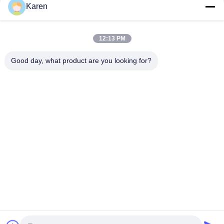
Karen
Media społecznościowe
12:13 PM
Good day, what product are you looking for?
Szybki kontakt
teren
+86-18912490312
E-mail
karenyang@wxszzd.com
Adres
Pokój 701-702, nr 16 Huayun Road, Strefa Rozwoju
Gospodarczego i Technologii, Wuxi
Polityka prywatności
|
Sitemap
Chiny dobre. Jakość Klej topliwy PUR Sprzedawca. 2022-2026