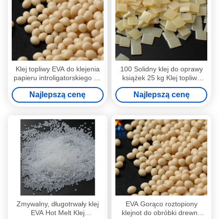
Klej topliwy EVA do klejenia
100 Solidny klej do oprawy
papieru introligatorskiego 25
książek 25 kg Klej topliwy
kg
EVA VOC
Najlepszą cenę
Najlepszą cenę
Zmywalny, długotrwały klej
EVA Gorąco roztopiony
EVA Hot Melt Klej
klejnot do obróbki drewna