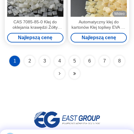
Wideo
CAS 7085-85-0 Klej do
Automatyczny klej do
oklejania krawędzi Żółty
kartonów Klej topliwy EVA do
przemysł klejów topliwych
maszyny o dużej prędkości
Najlepszą cenę
Najlepszą cenę
EVA
1
2
3
4
5
6
7
8