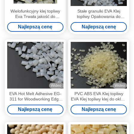
Wielofunkcyjny klej topliwy
Stałe granulki EVA Klej
Eva Trwała jakość do
topliwy Opakowania do
uszczelniania krawędzi
odzieży Uszczelnianie
Najlepszą cenę
Najlepszą cenę
odzieży
Wideo
Wideo
EVA Hot Melt Adhesive EG-
PVC ABS EVA Klej topliwy
311 for Woodworking Edge
EVA Klej topliwy klej do oklein
Bonding
okleinowych
Najlepszą cenę
Najlepszą cenę