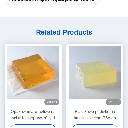
Related Products
Wideo
Wideo
Opakowania wrażliwe na
Plastikowe pudełko na
nacisk Klej topliwy żółty do
butelki z klejem PSA do
mokrych plastikowych
samoprzylepnego papieru