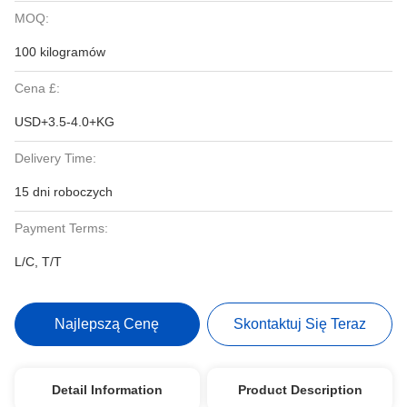
MOQ:
100 kilogramów
Cena £:
USD+3.5-4.0+KG
Delivery Time:
15 dni roboczych
Payment Terms:
L/C, T/T
Najlepszą Cenę
Skontaktuj Się Teraz
Detail Information
Product Description