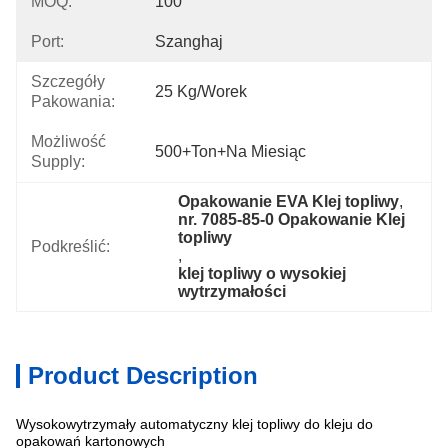
MOQ:
100
Port:
Szanghaj
Szczegóły
25 Kg/worek
Pakowania:
Możliwość
500+Ton+na Miesiąc
Supply:
Opakowanie EVA Klej topliwy
, 
nr. 7085-85-0 Opakowanie Klej 
topliwy
Podkreślić:
, 
klej topliwy o wysokiej 
wytrzymałości
Product Description
Wysokowytrzymały automatyczny klej topliwy do kleju do
Specyfikacja
opakowań kartonowych