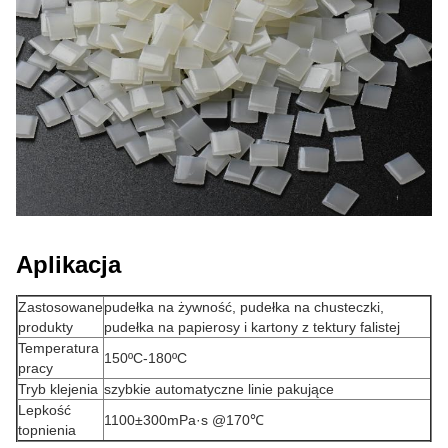
Aplikacja
Zastosowane
pudełka na żywność, pudełka na chusteczki,
produkty
pudełka na papierosy i kartony z tektury falistej
Temperatura
150ºC-180ºC
pracy
Tryb klejenia
szybkie automatyczne linie pakujące
Lepkość
1100±300mPa·s @170℃
topnienia