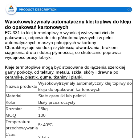
Wysokowytrzymały automatyczny klej topliwy do kleju
do opakowań kartonowych
EG-331 to klej termotopliwy o wysokiej wytrzymałości do
pakowania, odpowiedni do półautomatycznych i w pełni
automatycznych maszyn pakujących w kartony.
Charakteryzuje się dużą szybkością utwardzania, brakiem
ciągnienia drutu i dobrą płynnością, co skutecznie poprawia
wydajność pracy fabryki.
Kleje termotopliwe mogą być stosowane do łączenia szerokiej
gamy podłoży, od tektury, metalu, szkła, skóry i drewna po
ceramikę, plastik, gumę, tkaniny i pianki.
Wysokowytrzymały automatyczny klej topliwy do
Nazwa produktu
kleju do opakowań kartonowych
Materiał
Stałe granulki lub peletki
Kolor
Biały przezroczysty
Rozmiar
25kg
MOQ
100
Temperatura
5~40ºC
przechowywania
Czas
2 lata