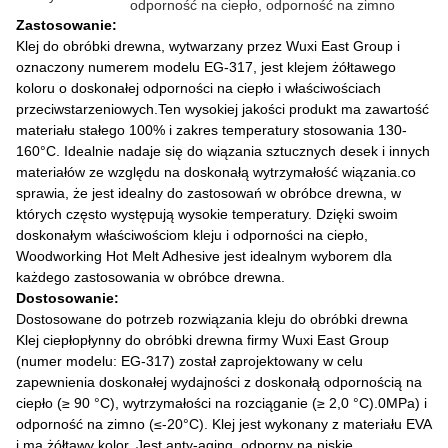
odporność na ciepło, odporność na zimno
Zastosowanie:
Klej do obróbki drewna, wytwarzany przez Wuxi East Group i
oznaczony numerem modelu EG-317, jest klejem żółtawego
koloru o doskonałej odporności na ciepło i właściwościach
przeciwstarzeniowych.Ten wysokiej jakości produkt ma zawartość
materiału stałego 100% i zakres temperatury stosowania 130-
160°C. Idealnie nadaje się do wiązania sztucznych desek i innych
materiałów ze względu na doskonałą wytrzymałość wiązania.co
sprawia, że jest idealny do zastosowań w obróbce drewna, w
których często występują wysokie temperatury. Dzięki swoim
doskonałym właściwościom kleju i odporności na ciepło,
Woodworking Hot Melt Adhesive jest idealnym wyborem dla
każdego zastosowania w obróbce drewna.
Dostosowanie:
Dostosowane do potrzeb rozwiązania kleju do obróbki drewna
Klej ciepłopłynny do obróbki drewna firmy Wuxi East Group
(numer modelu: EG-317) został zaprojektowany w celu
zapewnienia doskonałej wydajności z doskonałą odpornością na
ciepło (≥ 90 °C), wytrzymałości na rozciąganie (≥ 2,0 °C).0MPa) i
odporność na zimno (≤-20°C). Klej jest wykonany z materiału EVA
i ma żółtawy kolor. Jest anty-aging, odporny na niskie