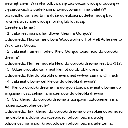
wewnętrznym.Wysyłka odbywa się zazwyczaj drogą drogową w
ciężarówkach z pudełkami przymocowanymi na paletyW
przypadku transportu na duże odległości pudełka mogą być
również wysyłane drogą morską lub lotniczą.
Częste pytania:
P1: Jaka jest nazwa handlowa Kleju na Gorąco?
Odpowiedź: Nazwa handlowa Woodworking Hot Melt Adhesive to
Wuxi East Group.
P2: Jaki jest numer modelu Kleju Gorąco topionego do obróbki
drewna?
Odpowiedź: Numer modelu kleju do obróbki drewna jest EG-317.
P3: Gdzie produkowany jest klejnot do obróbki drewna?
Odpowiedź: Klej do obróbki drewna jest wytwarzany w Chinach.
P4: Jaki jest główny cel klejów do obróbki drewna?
A4: Klej do obróbki drewna na gorąco stosowany jest głównie do
wiązania i uszczelniania materiałów do obróbki drewna.
P5: Czy klejnot do obróbki drewna z gorącym roztopieniem ma
jakieś szczególne cechy?
Odpowiedź: Tak, klejnot do obróbki drewna o wysokiej odporności
na ciepło ma dobrą przyczepność, odporność na wodę,
odporność na warunki pogodowe i odporność na uderzenia.