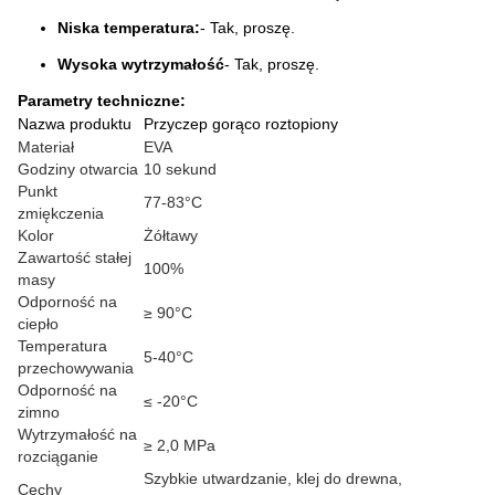
Niska temperatura:
- Tak, proszę.
Wysoka wytrzymałość
- Tak, proszę.
Parametry techniczne:
Nazwa produktu
Przyczep gorąco roztopiony
Materiał
EVA
Godziny otwarcia
10 sekund
Punkt
77-83°C
zmiękczenia
Kolor
Żółtawy
Zawartość stałej
100%
masy
Odporność na
≥ 90°C
ciepło
Temperatura
5-40°C
przechowywania
Odporność na
≤ -20°C
zimno
Wytrzymałość na
≥ 2,0 MPa
rozciąganie
Szybkie utwardzanie, klej do drewna,
Cechy