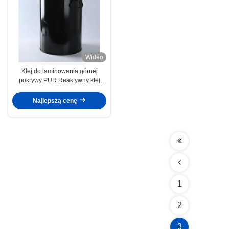
Wideo
Klej do laminowania górnej
pokrywy PUR Reaktywny klej
topliwy
Najlepszą cenę
1
2
3