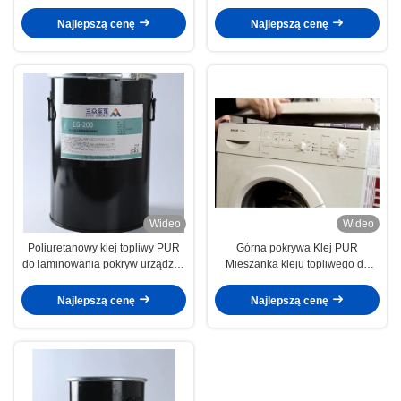
450±5% N/25mm Biały klej
trwałego łączenia w
topliwy PUR do Twoich wymagań
zastosowaniach przemysłowych
Najlepszą cenę
Najlepszą cenę
Kolor biały
Wideo
Wideo
Poliuretanowy klej topliwy PUR
Górna pokrywa Klej PUR
do laminowania pokryw urządzeń
Mieszanka kleju topliwego do
gospodarstwa domowego,
pralki
wysoka wytrzymałość, szeroki
Najlepszą cenę
Najlepszą cenę
zakres temperatur, odporność
chemiczna