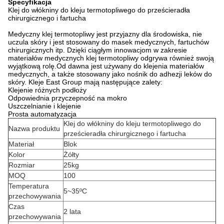
Specyfikacja
Klej do włókniny do kleju termotopliwego do prześcieradła
chirurgicznego i fartucha
Medyczny klej termotopliwy jest przyjazny dla środowiska, nie
uczula skóry i jest stosowany do masek medycznych, fartuchów
chirurgicznych itp. Dzięki ciągłym innowacjom w zakresie
materiałów medycznych klej termotopliwy odgrywa również swoją
wyjątkową rolę.Od dawna jest używany do klejenia materiałów
medycznych, a także stosowany jako nośnik do adhezji leków do
skóry. Kleje East Group mają następujące zalety:
Klejenie różnych podłoży
Odpowiednia przyczepność na mokro
Uszczelnianie i klejenie
Prosta automatyzacja
Klej do włókniny do kleju termotopliwego do
Nazwa produktu
prześcieradła chirurgicznego i fartucha
Materiał
Blok
Kolor
Żółty
Rozmiar
25kg
MOQ
100
Temperatura
5~35ºC
przechowywania
Czas
2 lata
przechowywania