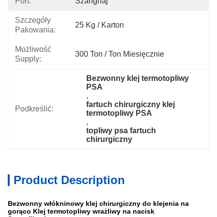
Port:
Szanghaj
Szczegóły
25 Kg / Karton
Pakowania:
Możliwość
300 Ton / Ton Miesięcznie
Supply:
Bezwonny klej termotopliwy 
PSA
, 
fartuch chirurgiczny klej 
Podkreślić:
termotopliwy PSA
, 
topliwy psa fartuch 
chirurgiczny
Product Description
Bezwonny włókninowy klej chirurgiczny do klejenia na
gorąco Klej termotopliwy wrażliwy na nacisk