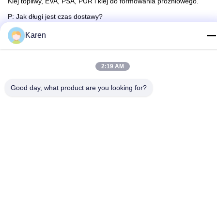
Klej topliwy, EVA, PSA, PUR i klej do formowania próżniowego.
P: Jak długi jest czas dostawy?
Odp.: generalnie jest to 3-5 dni, jeśli towary są w magazynie.lub
10-20 dni, jeśli towarów nie ma w magazynie, jest to zależne od
Karen
ilości.
P: Czy dostarczasz próbki?czy to jest darmowe czy dodatkowe?
Odp .: Tak, możemy zaoferować próbkę za darmo, ale nie
2:19 AM
ponosimy kosztów frachtu.
Good day, what product are you looking for?
Tags:
Wrażliwy Na Nacisk Klej Termotopliwy
Wodoodporny Klej Termotopliwy PSA
Bezwonny Klej Termotopliwy PSA
Related Products