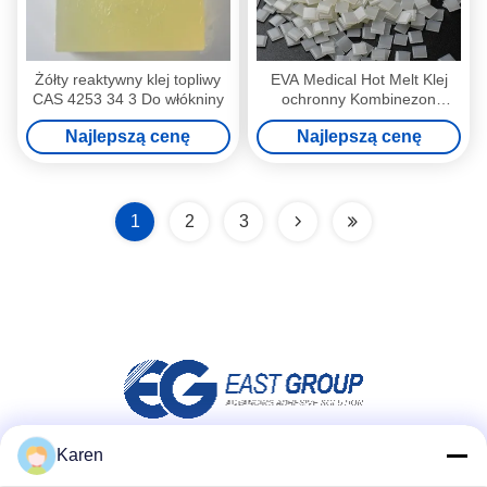
Żółty reaktywny klej topliwy
EVA Medical Hot Melt Klej
CAS 4253 34 3 Do włókniny
ochronny Kombinezon
Odzież Taśma uszczelniająca
Najlepszą cenę
Najlepszą cenę
do szwów
1
2
3
Karen
Media społecznościowe