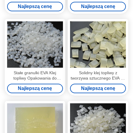
SGS VOC
uszczelniania krawędzi
Najlepszą cenę
Najlepszą cenę
odzieży
Stałe granulki EVA Klej
Solidny klej topliwy z
topliwy Opakowania do
tworzywa sztucznego EVA do
odzieży Uszczelnianie
uszczelniania odzieży
Najlepszą cenę
Najlepszą cenę