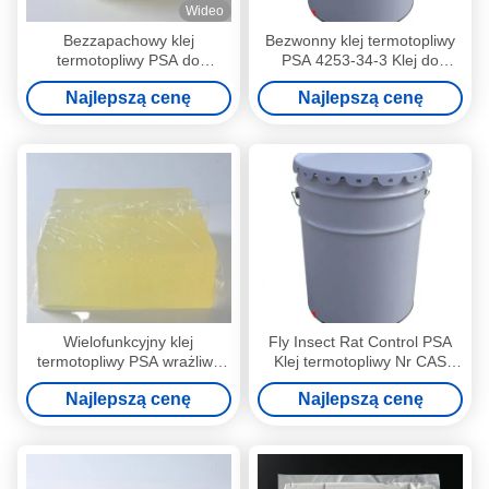
Wideo
Bezzapachowy klej
Bezwonny klej termotopliwy
termotopliwy PSA do
PSA 4253-34-3 Klej do
nietkanego fartucha
pułapek na owady
Najlepszą cenę
Najlepszą cenę
chirurgicznego
Wielofunkcyjny klej
Fly Insect Rat Control PSA
termotopliwy PSA wrażliwy
Klej termotopliwy Nr CAS
na nacisk winylowy klej do
4253-34-3
Najlepszą cenę
Najlepszą cenę
arkuszy