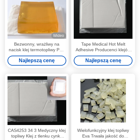
Wideo
Bezwonny, wrażliwy na
Tape Medical Hot Melt
nacisk klej termotopliwy PSA
Adhesive Producenci klejów
do papieru z naklejkami
termotopliwych wrażliwych na
Najlepszą cenę
Najlepszą cenę
ściennymi 3D
nacisk
CAS4253 34 3 Medyczny klej
Wielofunkcyjny klej topliwy
topliwy Klej z tlenku cynku
Eva Trwała jakość do