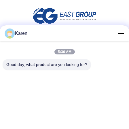
Karen
Media społecznościowe
5:36 AM
Good day, what product are you looking for?
Szybki kontakt
teren
+86-18912490312
E-mail
karenyang@wxszzd.com
Adres
Pokój 701-702, nr 16 Huayun Road, Strefa Rozwoju
Gospodarczego i Technologii, Wuxi